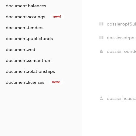
document.balances
document.scorings
new!
dossier.opfSu
document.tenders
dossier.edrpo:
document.publicfunds
document.ved
dossier.foun
document.semantrum
document.relationships
document.licenses
new!
dossier.heads: