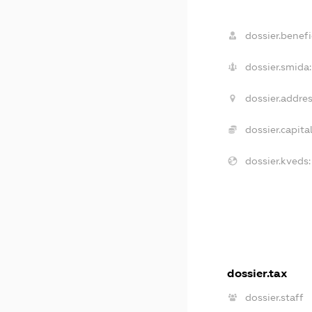
dossier.benefi
dossier.smida:
dossier.addres
dossier.capital
dossier.kveds:
dossier.tax
dossier.staff