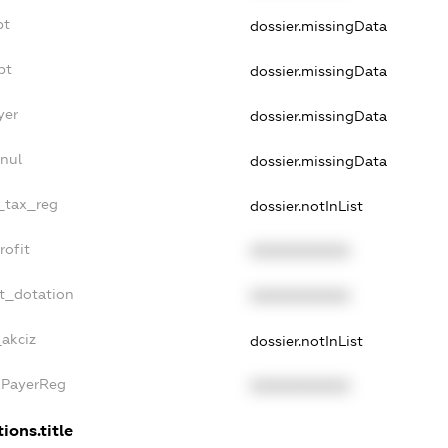
bt
dossier.missingData
bt
dossier.missingData
yer
dossier.missingData
nul
dossier.missingData
e_tax_reg
dossier.notInList
rofit
XXXXXXXXXX
et_dotation
XXXXXXXXXX
_akciz
dossier.notInList
xPayerReg
XXXXXXXXXX
ions.title