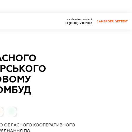
caHeader.contact
CAHEADER.GETTEST
0 (800) 210 102
АСНОГО
РСЬКОГО
ОВОМУ
ОМБУД
0
0
ГО ОБЛАСНОГО КООПЕРАТИВНОГО
'ЄДНАННЯ ПО