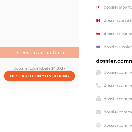
dossier.japan
dossier.canad
dossier.rfSan
dossier.russia
freemium.actualData
dossier.comme
document.dueToDate
24.03.17
dossier.comme
SEARCH.ONMONITORING
dossier.comme
dossier.comme
dossier.comme
dossier.comme