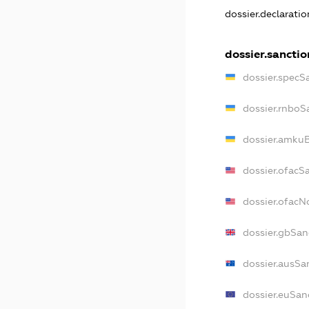
dossier.declarati
dossier.sanctio
dossier.specS
dossier.rnboS
dossier.amkuB
dossier.ofacS
dossier.ofac
dossier.gbSan
dossier.ausSa
dossier.euSan