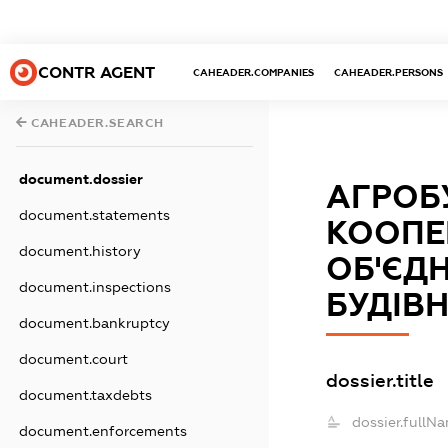
CONTR AGENT
CAHEADER.COMPANIES
CAHEADER.PERSONS
CAHEADER.SEARCH
document.dossier
АГРОБ
document.statements
КООПЕ
document.history
ОБ'ЄД
document.inspections
БУДІВ
document.bankruptcy
document.court
dossier.title
document.taxdebts
dossier.fullN
document.enforcements