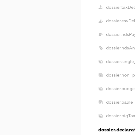
dossier.taxDe
dossier.esvDe
dossier.ndsPa
dossier.ndsAn
dossier.singl
dossier.non_p
dossier.budg
dossier.palne
dossier.bigTa
dossier.declarat