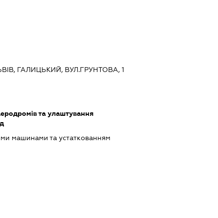
ЬВІВ, ГАЛИЦЬКИЙ, ВУЛ.ГРУНТОВА, 1
аеродромів та улаштування
д
ими машинами та устаткованням