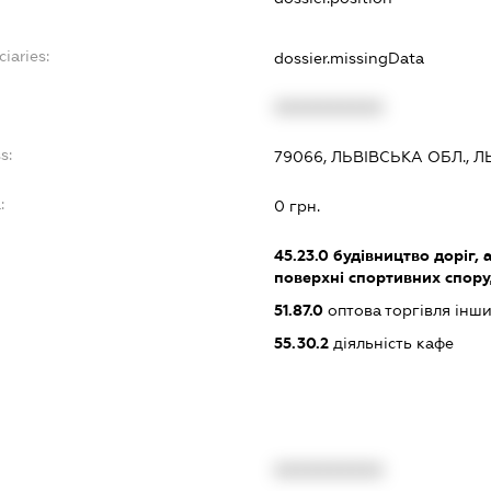
ciaries:
dossier.missingData
XXXXXXXXXX
s:
79066, ЛЬВІВСЬКА ОБЛ., Л
:
0 грн.
45.23.0
будівництво доріг, 
поверхні спортивних спору
51.87.0
оптова торгівля інш
55.30.2
діяльність кафе
XXXXXXXXXX