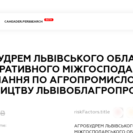
BETA
CAHEADER.PERSSEARCH
УДРЕМ ЛЬВІВСЬКОГО ОБЛ
РАТИВНОГО МІЖГОСПОДА
НАННЯ ПО АГРОПРОМИСЛ
НИЦТВУ ЛЬВІВОБЛАГРОПР
riskFactors.title
0
ame:
АГРОБУДРЕМ ЛЬВІВСЬКО
МІЖГОСПОДАРСЬКОГО ОБ