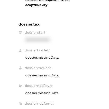
асортименту
dossier.tax
dossier.staff
XXXXXXXXXX
dossier.taxDebt
dossier.missingData
dossier.esvDebt
dossier.missingData
dossier.ndsPayer
dossier.missingData
dossier.ndsAnnul