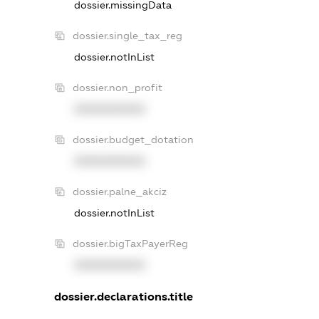
dossier.missingData
dossier.single_tax_reg
dossier.notInList
dossier.non_profit
XXXXXXXXXX
dossier.budget_dotation
XXXXXXXXXX
dossier.palne_akciz
dossier.notInList
dossier.bigTaxPayerReg
XXXXXXXXXX
dossier.declarations.title