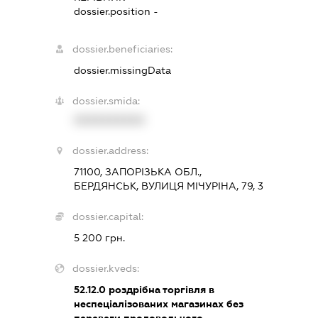
dossier.position -
dossier.beneficiaries:
dossier.missingData
dossier.smida:
XXXXXXXXXX
dossier.address:
71100, ЗАПОРІЗЬКА ОБЛ.,
БЕРДЯНСЬК, ВУЛИЦЯ МІЧУРІНА, 79, 3
dossier.capital:
5 200 грн.
dossier.kveds:
52.12.0
роздрібна торгівля в
неспеціалізованих магазинах без
переваги продовольчого