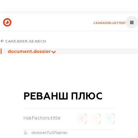
CAHEADER.GETTEST
CAHEADER.SEARCH
document.dossier
РЕВАНШ ПЛЮС
riskFactors.title
0
0
0
dossier.fullName: