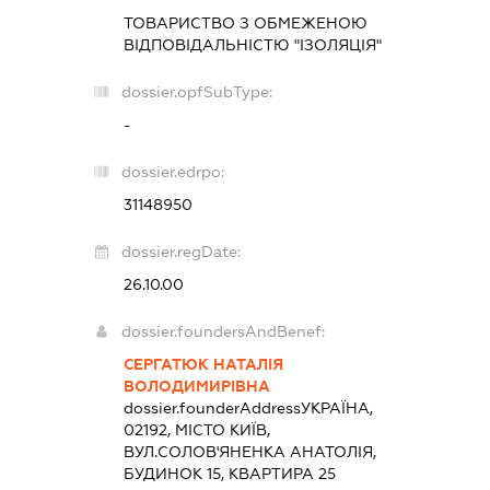
ТОВАРИСТВО З ОБМЕЖЕНОЮ
ВІДПОВІДАЛЬНІСТЮ "ІЗОЛЯЦІЯ"
dossier.opfSubType:
-
dossier.edrpo:
31148950
dossier.regDate:
26.10.00
dossier.foundersAndBenef:
СЕРГАТЮК НАТАЛІЯ
ВОЛОДИМИРІВНА
dossier.founderAddress
УКРАЇНА,
02192, МІСТО КИЇВ,
ВУЛ.СОЛОВ'ЯНЕНКА АНАТОЛІЯ,
БУДИНОК 15, КВАРТИРА 25