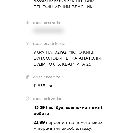
dossier.benefRole:
КІНЦЕВИЙ
БЕНЕФІЦІАРНИЙ ВЛАСНИК
dossier.smida:
XXXXXXXXXX
dossier.address:
УКРАЇНА, 02192, МІСТО КИЇВ,
ВУЛ.СОЛОВ'ЯНЕНКА АНАТОЛІЯ,
БУДИНОК 15, КВАРТИРА 25
dossier.capital:
11 833 грн.
dossier.kveds:
43.29
інші будівельно-монтажні
роботи
23.99
виробництво неметалевих
мінеральних виробів, н.в.і.у.