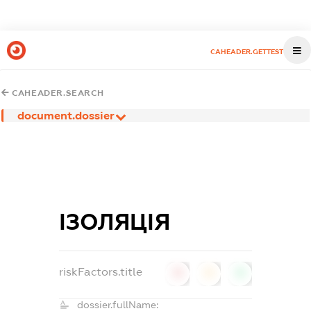
CAHEADER.GETTEST
CAHEADER.SEARCH
document.dossier
ІЗОЛЯЦІЯ
riskFactors.title
0
0
0
dossier.fullName: