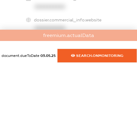
XXXXXXXXXX
dossier.commercial_info.website
XXXXXXXXXX
freemium.actualData
dossier.commercial_info.activity
XXXXXXXXXX
document.dueToDate
03.05.25
SEARCH.ONMONITORING
freemium.exampleText_1
freemium.exampleText_2
freemium.anonymousPerSearch2
FREEMIUM.DETAILS
FREEMIUM.REGISTER