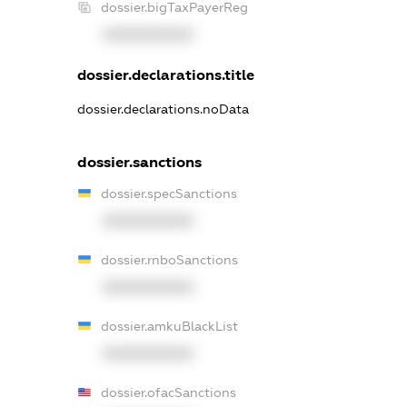
dossier.bigTaxPayerReg
XXXXXXXXXX
dossier.declarations.title
dossier.declarations.noData
dossier.sanctions
dossier.specSanctions
XXXXXXXXXX
dossier.rnboSanctions
XXXXXXXXXX
dossier.amkuBlackList
XXXXXXXXXX
dossier.ofacSanctions