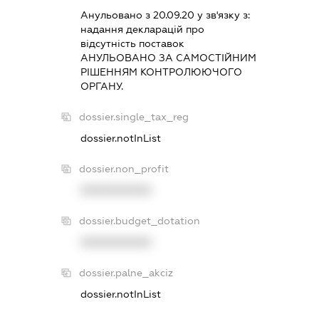
Анульовано з 20.09.20 у зв'язку з:
надання декларацiй про
вiдсутнiсть поставок
АНУЛЬОВАНО ЗА САМОСТIЙНИМ
РIШЕННЯМ КОНТРОЛЮЮЧОГО
ОРГАНУ.
dossier.single_tax_reg
dossier.notInList
dossier.non_profit
XXXXXXXXXX
dossier.budget_dotation
XXXXXXXXXX
dossier.palne_akciz
dossier.notInList