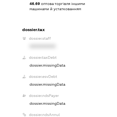
46.69
оптова торгівля іншими
машинами й устаткованням
dossier.tax
dossier.staff
XXXXXXXXXX
dossier.taxDebt
dossier.missingData
dossier.esvDebt
dossier.missingData
dossier.ndsPayer
dossier.missingData
dossier.ndsAnnul