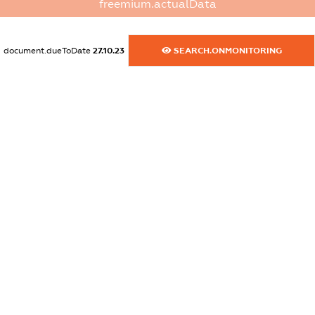
freemium.actualData
dossier.commercial_info.email
XXXXXXXXXX
document.dueToDate
27.10.23
SEARCH.ONMONITORING
dossier.commercial_info.website
XXXXXXXXXX
dossier.commercial_info.activity
XXXXXXXXXX
freemium.exampleText_1
freemium.exampleText_2
freemium.anonymousPerSearch2
FREEMIUM.DETAILS
FREEMIUM.REGISTER