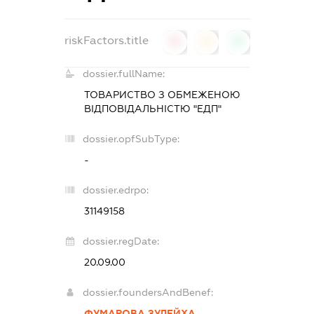
riskFactors.title
0
0
0
dossier.fullName:
ТОВАРИСТВО З ОБМЕЖЕНОЮ
ВІДПОВІДАЛЬНІСТЮ "ЕДП"
dossier.opfSubType:
-
dossier.edrpo:
31149158
dossier.regDate:
20.09.00
dossier.foundersAndBenef:
ФУМАРОВА ЗУЛЕЙХА