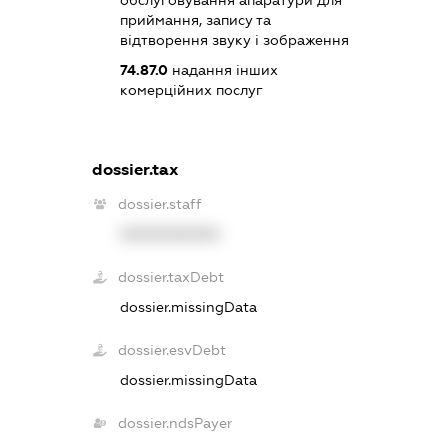
обслуговування апаратури для
приймання, запису та
відтворення звуку і зображення
74.87.0
надання інших
комерційних послуг
dossier.tax
dossier.staff
XXXXXXXXXX
dossier.taxDebt
dossier.missingData
dossier.esvDebt
dossier.missingData
dossier.ndsPayer