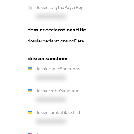
dossier.bigTaxPayerReg
XXXXXXXXXX
dossier.declarations.title
dossier.declarations.noData
dossier.sanctions
dossier.specSanctions
XXXXXXXXXX
dossier.rnboSanctions
XXXXXXXXXX
dossier.amkuBlackList
XXXXXXXXXX