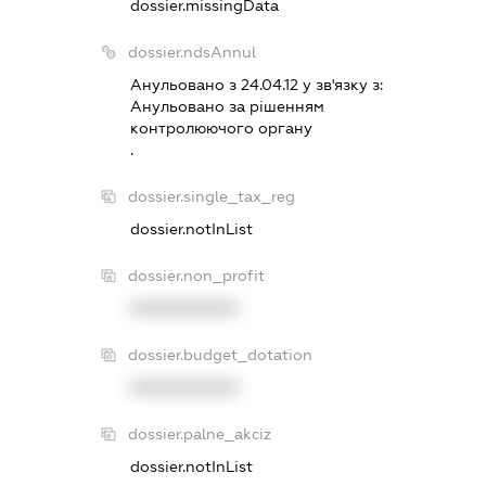
dossier.missingData
dossier.ndsAnnul
Анульовано з 24.04.12 у зв'язку з:
Анульовано за рiшенням
контролюючого органу
.
dossier.single_tax_reg
dossier.notInList
dossier.non_profit
XXXXXXXXXX
dossier.budget_dotation
XXXXXXXXXX
dossier.palne_akciz
dossier.notInList