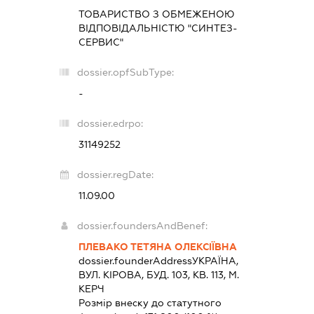
ТОВАРИСТВО З ОБМЕЖЕНОЮ
ВІДПОВІДАЛЬНІСТЮ "СИНТЕЗ-
СЕРВИС"
dossier.opfSubType:
-
dossier.edrpo:
31149252
dossier.regDate:
11.09.00
dossier.foundersAndBenef:
ПЛЕВАКО ТЕТЯНА ОЛЕКСІЇВНА
dossier.founderAddress
УКРАЇНА,
ВУЛ. КІРОВА, БУД. 103, КВ. 113, М.
КЕРЧ
Розмір внеску до статутного