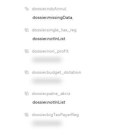
dossier.ndsAnnul
dossier.missingData
dossier.single_tax_reg
dossier.notInList
dossier.non_profit
XXXXXXXXXX
dossier.budget_dotation
XXXXXXXXXX
dossier.palne_akciz
dossier.notInList
dossier.bigTaxPayerReg
XXXXXXXXXX