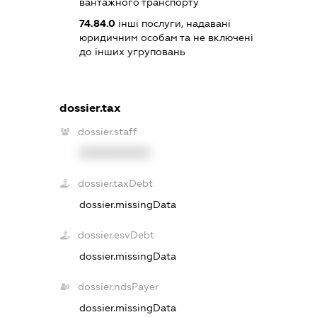
вантажного транспорту
74.84.0
інші послуги, надавані
юридичним особам та не включені
до інших угруповань
dossier.tax
dossier.staff
XXXXXXXXXX
dossier.taxDebt
dossier.missingData
dossier.esvDebt
dossier.missingData
dossier.ndsPayer
dossier.missingData