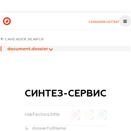
CAHEADER.GETTEST
CAHEADER.SEARCH
document.dossier
СИНТЕЗ-СЕРВИС
riskFactors.title
0
0
0
dossier.fullName: