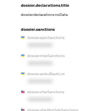
dossier.declarations.title
dossier.declarations.noData
dossier.sanctions
dossier.specSanctions
XXXXXXXXXX
dossier.rnboSanctions
XXXXXXXXXX
dossier.amkuBlackList
XXXXXXXXXX
dossier.ofacSanctions
XXXXXXXXXX
dossier.ofacNonSdnSanctions