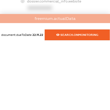
dossier.commercial_info.website
XXXXXXXXXX
dossier.commercial_info.activity
freemium.actualData
XXXXXXXXXX
document.dueToDate
22.11.22
SEARCH.ONMONITORING
freemium.exampleText_1
freemium.exampleText_2
freemium.anonymousPerSearch2
FREEMIUM.DETAILS
FREEMIUM.REGISTER