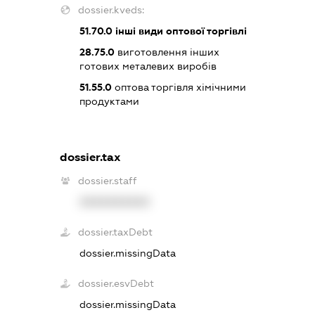
dossier.kveds:
51.70.0
інші види оптової торгівлі
28.75.0
виготовлення інших
готових металевих виробів
51.55.0
оптова торгівля хімічними
продуктами
dossier.tax
dossier.staff
XXXXXXXXXX
dossier.taxDebt
dossier.missingData
dossier.esvDebt
dossier.missingData