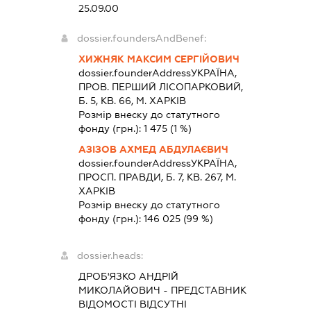
25.09.00
dossier.foundersAndBenef:
ХИЖНЯК МАКСИМ СЕРГІЙОВИЧ
dossier.founderAddress
УКРАЇНА,
ПРОВ. ПЕРШИЙ ЛІСОПАРКОВИЙ,
Б. 5, КВ. 66, М. ХАРКІВ
Розмір внеску до статутного
фонду (грн.):
1 475
(1 %)
АЗІЗОВ АХМЕД АБДУЛАЄВИЧ
dossier.founderAddress
УКРАЇНА,
ПРОСП. ПРАВДИ, Б. 7, КВ. 267, М.
ХАРКІВ
Розмір внеску до статутного
фонду (грн.):
146 025
(99 %)
dossier.heads:
ДРОБ'ЯЗКО АНДРІЙ
МИКОЛАЙОВИЧ
-
ПРЕДСТАВНИК
ВІДОМОСТІ ВІДСУТНІ