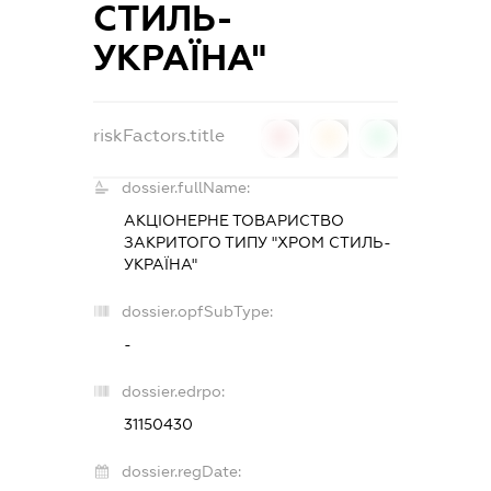
СТИЛЬ-
УКРАЇНА"
riskFactors.title
0
0
0
dossier.fullName:
АКЦІОНЕРНЕ ТОВАРИСТВО
ЗАКРИТОГО ТИПУ "ХРОМ СТИЛЬ-
УКРАЇНА"
dossier.opfSubType:
-
dossier.edrpo:
31150430
dossier.regDate: