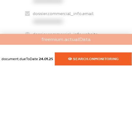
XXXXXXXXXX
dossier.commercial_info.email
XXXXXXXXXX
dossier.commercial_info.website
freemium.actualData
XXXXXXXXXX
dossier.commercial_info.activity
document.dueToDate
24.01.25
SEARCH.ONMONITORING
XXXXXXXXXX
freemium.exampleText_1
freemium.exampleText_2
freemium.anonymousPerSearch2
FREEMIUM.DETAILS
FREEMIUM.REGISTER