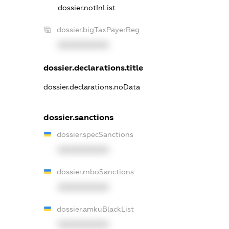
dossier.notInList
dossier.bigTaxPayerReg
XXXXXXXXXX
dossier.declarations.title
dossier.declarations.noData
dossier.sanctions
dossier.specSanctions
XXXXXXXXXX
dossier.rnboSanctions
XXXXXXXXXX
dossier.amkuBlackList
XXXXXXXXXX