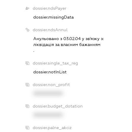
dossier.ndsPayer
dossier.missingData
dossier.ndsAnnul
Анульовано з 03.02.04 у зв'язку з:
лiквiдацiя за власним бажанням
.
dossier.single_tax_reg
dossier.notInList
dossier.non_profit
XXXXXXXXXX
dossier.budget_dotation
XXXXXXXXXX
dossier.palne_akciz