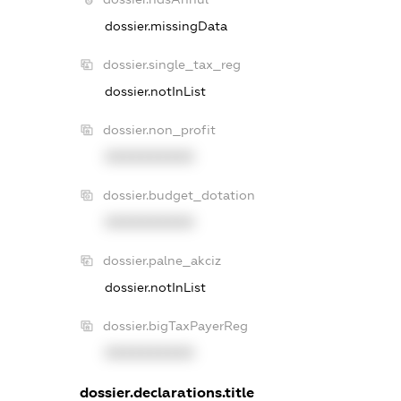
dossier.missingData
dossier.single_tax_reg
dossier.notInList
dossier.non_profit
XXXXXXXXXX
dossier.budget_dotation
XXXXXXXXXX
dossier.palne_akciz
dossier.notInList
dossier.bigTaxPayerReg
XXXXXXXXXX
dossier.declarations.title