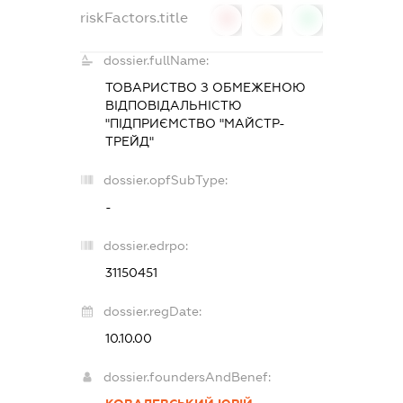
riskFactors.title
0
0
0
dossier.fullName:
ТОВАРИСТВО З ОБМЕЖЕНОЮ
ВІДПОВІДАЛЬНІСТЮ
"ПІДПРИЄМСТВО "МАЙСТР-
ТРЕЙД"
dossier.opfSubType:
-
dossier.edrpo:
31150451
dossier.regDate:
10.10.00
dossier.foundersAndBenef: