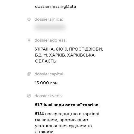
dossier.missingData
dossier.smida:
XXXXXXXXXX
dossier.address:
УКРАЇНА, 61019, ПРОСП.ДЗЮБИ,
Б.2, М. ХАРКІВ, ХАРКІВСЬКА
ОБЛАСТЬ
dossier.capital:
15 000 грн.
dossier.kveds:
51.7
інші види оптової торгівлі
51.14
посередництво в торгівлі
машинами, промисловим
устаткованням, суднами та
літаками