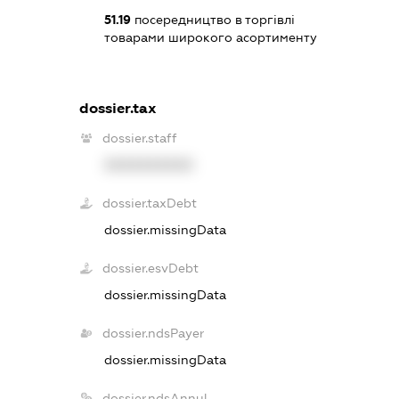
51.19
посередництво в торгівлі
товарами широкого асортименту
dossier.tax
dossier.staff
XXXXXXXXXX
dossier.taxDebt
dossier.missingData
dossier.esvDebt
dossier.missingData
dossier.ndsPayer
dossier.missingData
dossier.ndsAnnul