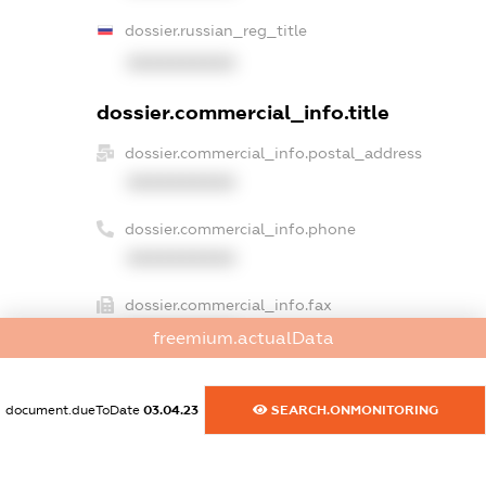
dossier.russian_reg_title
XXXXXXXXXX
dossier.commercial_info.title
dossier.commercial_info.postal_address
XXXXXXXXXX
dossier.commercial_info.phone
XXXXXXXXXX
dossier.commercial_info.fax
XXXXXXXXXX
freemium.actualData
dossier.commercial_info.email
XXXXXXXXXX
document.dueToDate
03.04.23
SEARCH.ONMONITORING
dossier.commercial_info.website