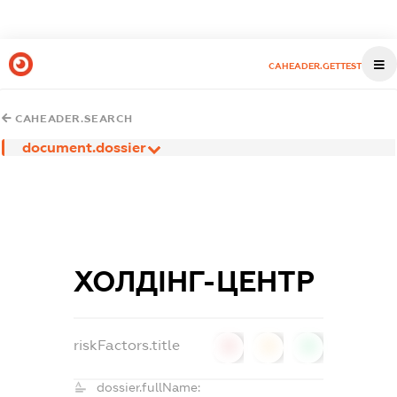
CAHEADER.GETTEST
CAHEADER.SEARCH
document.dossier
ХОЛДІНГ-ЦЕНТР
riskFactors.title
0
0
0
dossier.fullName: