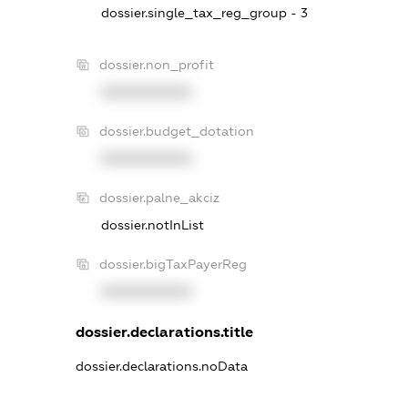
dossier.single_tax_reg_group - 3
dossier.non_profit
XXXXXXXXXX
dossier.budget_dotation
XXXXXXXXXX
dossier.palne_akciz
dossier.notInList
dossier.bigTaxPayerReg
XXXXXXXXXX
dossier.declarations.title
dossier.declarations.noData