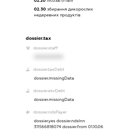
02.20
лісозаготівлі
02.30
збирання дикорослих
недеревних продуктів
dossier.tax
dossier.staff
XXXXXXXXXX
dossier.taxDebt
dossier.missingData
dossier.esvDebt
dossier.missingData
dossier.ndsPayer
dossier.yes
dossier.ndsInn
311566818074
dossier.from 01.10.06