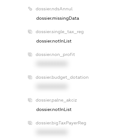
dossier.ndsAnnul
dossier.missingData
dossier.single_tax_reg
dossier.notInList
dossier.non_profit
XXXXXXXXXX
dossier.budget_dotation
XXXXXXXXXX
dossier.palne_akciz
dossier.notInList
dossier.bigTaxPayerReg
XXXXXXXXXX