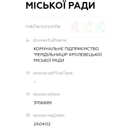
МІСЬКОЇ РАДИ
riskFactors.title
0
0
0
dossier.fullName:
КОМУНАЛЬНЕ ПІДПРИЄМСТВО
"РЕМДІЛЬНИЦЯ" КРОЛЕВЕЦЬКОЇ
МІСЬКОЇ РАДИ
dossier.opfSubType:
-
dossier.edrpo:
31156689
dossier.regDate:
24.04.02