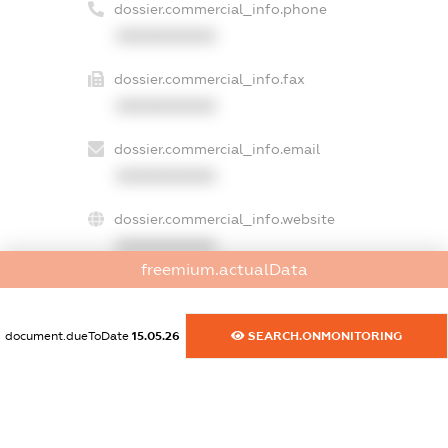
dossier.commercial_info.phone
XXXXXXXXXX
dossier.commercial_info.fax
XXXXXXXXXX
dossier.commercial_info.email
XXXXXXXXXX
dossier.commercial_info.website
XXXXXXXXXX
freemium.actualData
dossier.commercial_info.activity
XXXXXXXXXX
document.dueToDate
15.05.26
SEARCH.ONMONITORING
freemium.exampleText_1
freemium.exampleText_2
freemium.anonymousPerSearch2