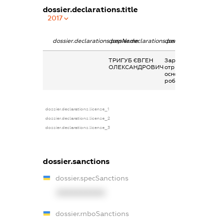
dossier.declarations.title
2017
dossier.declarations.pepName
dossier.declarations.personName
dossier.declaratio
ТРИГУБ ЄВГЕН
Заробітна плата
ОЛЕКСАНДРОВИЧ
отримана за
основним місцем
роботи
dossier.declarations.license_1
dossier.declarations.license_2
dossier.declarations.license_3
dossier.sanctions
dossier.specSanctions
XXXXXXXXXX
dossier.rnboSanctions