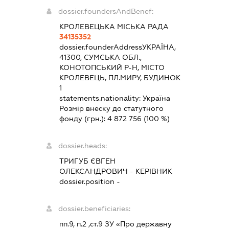
dossier.foundersAndBenef:
КРОЛЕВЕЦЬКА МІСЬКА РАДА
34135352
dossier.founderAddress
УКРАЇНА,
41300, СУМСЬКА ОБЛ.,
КОНОТОПСЬКИЙ Р-Н, МІСТО
КРОЛЕВЕЦЬ, ПЛ.МИРУ, БУДИНОК
1
statements.nationality:
Україна
Розмір внеску до статутного
фонду (грн.):
4 872 756
(100 %)
dossier.heads:
ТРИГУБ ЄВГЕН
ОЛЕКСАНДРОВИЧ
-
КЕРІВНИК
dossier.position -
dossier.beneficiaries:
пп.9, п.2 ,ст.9 ЗУ «Про державну