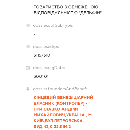
ТОВАРИСТВО З ОБМЕЖЕНОЮ
ВІДПОВІДАЛЬНІСТЮ "ДЕЛЬФІН"
dossier.opfSubType:
-
dossier.edrpo:
31157310
dossier.regDate:
30.01.01
dossier.foundersAndBenef:
КІНЦЕВИЙ БЕНЕФІЦІАРНИЙ
ВЛАСНИК (КОНТРОЛЕР) -
ПРИПЛАВКО АНДРІЙ
МИХАЙЛОВИЧ,УКРАЇНА , М.
КИЇВ,ВУЛ.ПЕТРОВСЬКА,
БУД.42,К.33,КІМ.2