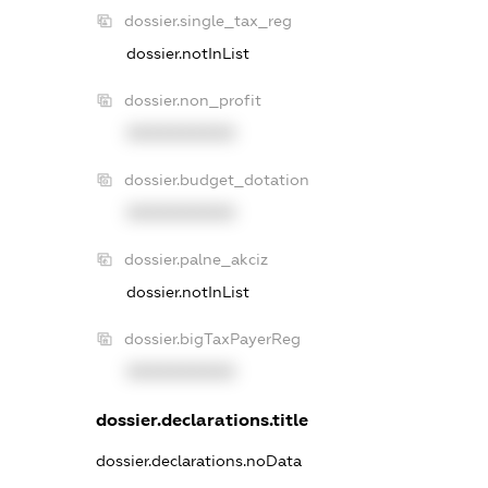
dossier.single_tax_reg
dossier.notInList
dossier.non_profit
XXXXXXXXXX
dossier.budget_dotation
XXXXXXXXXX
dossier.palne_akciz
dossier.notInList
dossier.bigTaxPayerReg
XXXXXXXXXX
dossier.declarations.title
dossier.declarations.noData