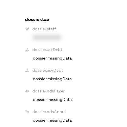
dossier.tax
dossier.staff
XXXXXXXXXX
dossier.taxDebt
dossier.missingData
dossier.esvDebt
dossier.missingData
dossier.ndsPayer
dossier.missingData
dossier.ndsAnnul
dossier.missingData