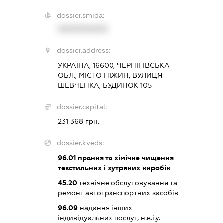
dossier.smida:
XXXXXXXXXX
dossier.address:
УКРАЇНА, 16600, ЧЕРНІГІВСЬКА
ОБЛ., МІСТО НІЖИН, ВУЛИЦЯ
ШЕВЧЕНКА, БУДИНОК 105
dossier.capital:
231 368 грн.
dossier.kveds:
96.01
прання та хімічне чищення
текстильних і хутряних виробів
45.20
технічне обслуговування та
ремонт автотранспортних засобів
96.09
надання інших
індивідуальних послуг, н.в.і.у.