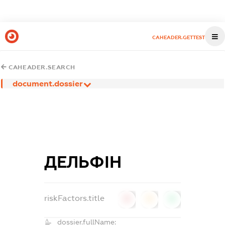
CAHEADER.GETTEST
CAHEADER.SEARCH
document.dossier
ДЕЛЬФІН
riskFactors.title
0
0
0
dossier.fullName: