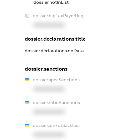
dossier.notInList
dossier.bigTaxPayerReg
XXXXXXXXXX
dossier.declarations.title
dossier.declarations.noData
dossier.sanctions
dossier.specSanctions
XXXXXXXXXX
dossier.rnboSanctions
XXXXXXXXXX
dossier.amkuBlackList
XXXXXXXXXX