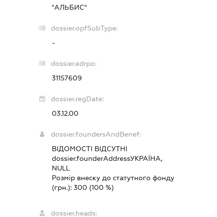
"АЛЬБИС"
dossier.opfSubType:
-
dossier.edrpo:
31157609
dossier.regDate:
03.12.00
dossier.foundersAndBenef:
ВІДОМОСТІ ВІДСУТНІ
dossier.founderAddress
УКРАЇНА,
NULL
Розмір внеску до статутного фонду
(грн.):
300
(100 %)
dossier.heads: