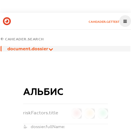
CAHEADER.GETTEST
CAHEADER.SEARCH
document.dossier
АЛЬБИС
riskFactors.title
0
0
0
dossier.fullName: