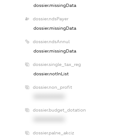
dossier.missingData
dossier.ndsPayer
dossier.missingData
dossier.ndsAnnul
dossier.missingData
dossier.single_tax_reg
dossier.notInList
dossier.non_profit
XXXXXXXXXX
dossier.budget_dotation
XXXXXXXXXX
dossier.palne_akciz