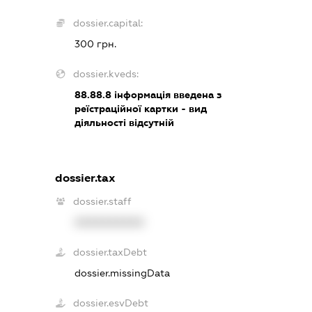
dossier.capital:
300 грн.
dossier.kveds:
88.88.8
інформація введена з
реїстраційної картки - вид
діяльності відсутній
dossier.tax
dossier.staff
XXXXXXXXXX
dossier.taxDebt
dossier.missingData
dossier.esvDebt