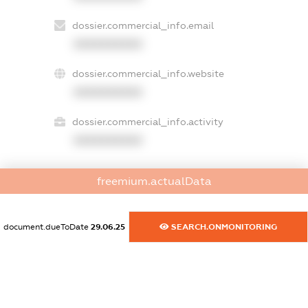
dossier.commercial_info.email
XXXXXXXXXX
dossier.commercial_info.website
XXXXXXXXXX
dossier.commercial_info.activity
XXXXXXXXXX
freemium.actualData
freemium.exampleText_1
freemium.exampleText_2
freemium.anonymousPerSearch2
document.dueToDate
29.06.25
SEARCH.ONMONITORING
FREEMIUM.DETAILS
FREEMIUM.REGISTER