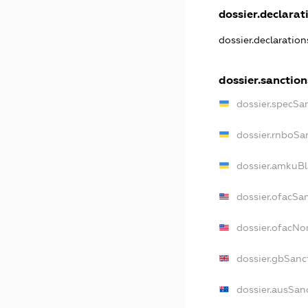
dossier.declarati
dossier.declaratio
dossier.sanction
dossier.specSa
dossier.rnboSa
dossier.amkuBl
dossier.ofacSa
dossier.ofacN
dossier.gbSanc
dossier.ausSan