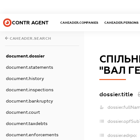
CONTR AGENT
CAHEADER.COMPANIES
CAHEADER.PERSONS
CAHEADER.SEARCH
document.dossier
СПІЛЬН
document.statements
"ВАЛ Г
document.history
document.inspections
dossier.title
document.bankruptcy
dossier.fullNam
document.court
dossier.opfSub
document.taxdebts
document.enforcements
dossier.edrpo: