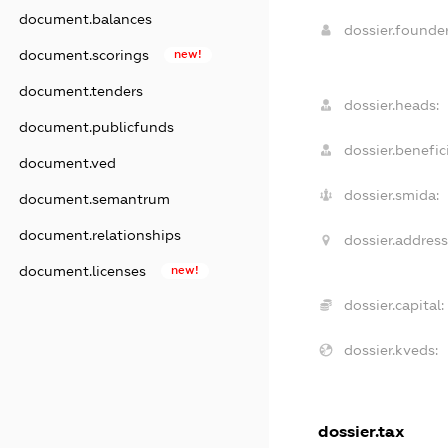
document.balances
dossier.found
document.scorings
new!
document.tenders
dossier.heads:
document.publicfunds
dossier.benefici
document.ved
dossier.smida:
document.semantrum
document.relationships
dossier.address
document.licenses
new!
dossier.capital:
dossier.kveds:
dossier.tax