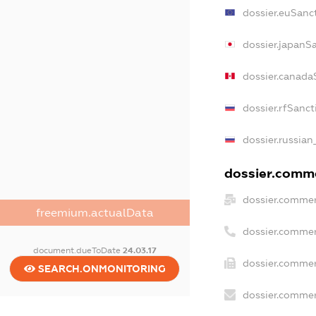
dossier.euSanc
dossier.japanS
dossier.canada
dossier.rfSanct
dossier.russian
dossier.comme
dossier.commer
freemium.actualData
dossier.commer
document.dueToDate
24.03.17
dossier.commer
SEARCH.ONMONITORING
dossier.commer