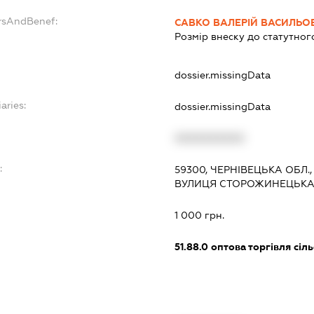
ersAndBenef:
САВКО ВАЛЕРІЙ ВАСИЛЬО
Розмір внеску до статутног
dossier.missingData
aries:
dossier.missingData
XXXXXXXXXX
:
59300, ЧЕРНІВЕЦЬКА ОБЛ.
ВУЛИЦЯ СТОРОЖИНЕЦЬКА,
1 000 грн.
51.88.0
оптова торгівля сіл