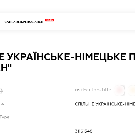
BETA
CAHEADER.PERSSEARCH
Е УКРАЇНСЬКЕ-НІМЕЦЬКЕ
ЕН"
riskFactors.title
0
0
e:
СПІЛЬНЕ УКРАЇНСЬКЕ-НІМ
Type:
-
31161348