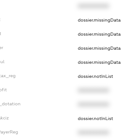
XXXXXXXXXX
t
dossier.missingData
t
dossier.missingData
er
dossier.missingData
ul
dossier.missingData
_tax_reg
dossier.notInList
ofit
XXXXXXXXXX
_dotation
XXXXXXXXXX
akciz
dossier.notInList
PayerReg
XXXXXXXXXX