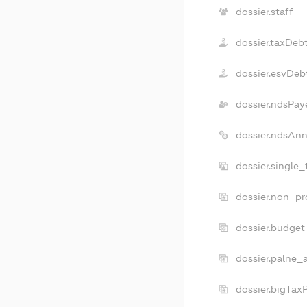
dossier.staff
dossier.taxDeb
dossier.esvDeb
dossier.ndsPay
dossier.ndsAnn
dossier.single
dossier.non_pr
dossier.budget
dossier.palne_
dossier.bigTax