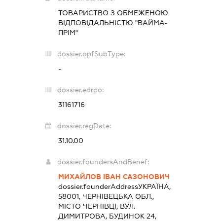
ТОВАРИСТВО З ОБМЕЖЕНОЮ
ВІДПОВІДАЛЬНІСТЮ "ВАЙМА-
ПРІМ"
dossier.opfSubType:
-
dossier.edrpo:
31161716
dossier.regDate:
31.10.00
dossier.foundersAndBenef:
МИХАЙЛОВ ІВАН САЗОНОВИЧ
dossier.founderAddress
УКРАЇНА,
58001, ЧЕРНІВЕЦЬКА ОБЛ.,
МІСТО ЧЕРНІВЦІ, ВУЛ.
ДИМИТРОВА, БУДИНОК 24,