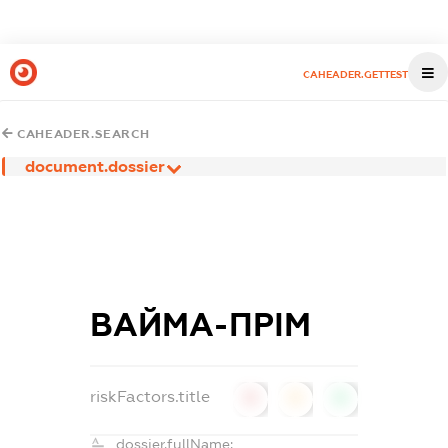
CAHEADER.GETTEST
CAHEADER.SEARCH
document.dossier
ВАЙМА-ПРІМ
riskFactors.title
0
0
0
dossier.fullName: