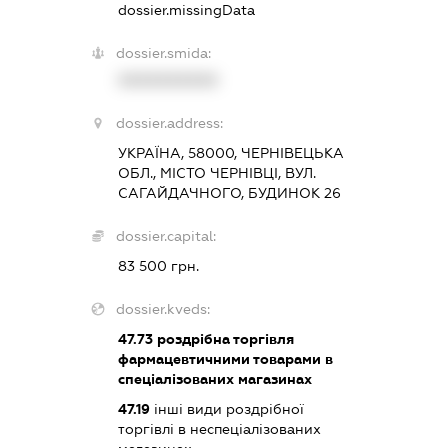
dossier.missingData
dossier.smida:
XXXXXXXXXX
dossier.address:
УКРАЇНА, 58000, ЧЕРНІВЕЦЬКА
ОБЛ., МІСТО ЧЕРНІВЦІ, ВУЛ.
САГАЙДАЧНОГО, БУДИНОК 26
dossier.capital:
83 500 грн.
dossier.kveds:
47.73
роздрібна торгівля
фармацевтичними товарами в
спеціалізованих магазинах
47.19
інші види роздрібної
торгівлі в неспеціалізованих