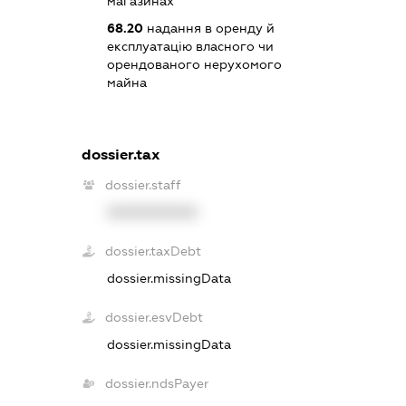
магазинах
68.20
надання в оренду й
експлуатацію власного чи
орендованого нерухомого
майна
dossier.tax
dossier.staff
XXXXXXXXXX
dossier.taxDebt
dossier.missingData
dossier.esvDebt
dossier.missingData
dossier.ndsPayer