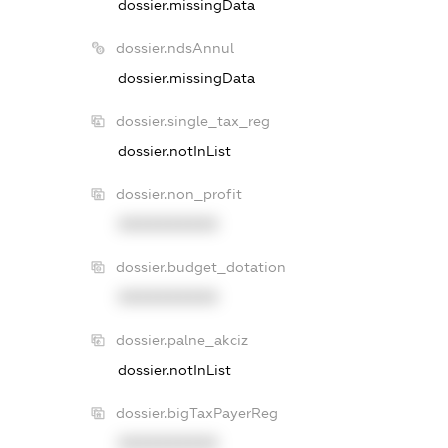
dossier.missingData
dossier.ndsAnnul
dossier.missingData
dossier.single_tax_reg
dossier.notInList
dossier.non_profit
XXXXXXXXXX
dossier.budget_dotation
XXXXXXXXXX
dossier.palne_akciz
dossier.notInList
dossier.bigTaxPayerReg
XXXXXXXXXX