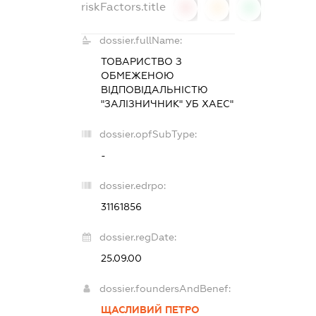
riskFactors.title
0
0
0
dossier.fullName:
ТОВАРИСТВО З
ОБМЕЖЕНОЮ
ВІДПОВІДАЛЬНІСТЮ
"ЗАЛІЗНИЧНИК" УБ ХАЕС"
dossier.opfSubType:
-
dossier.edrpo:
31161856
dossier.regDate:
25.09.00
dossier.foundersAndBenef:
ЩАСЛИВИЙ ПЕТРО