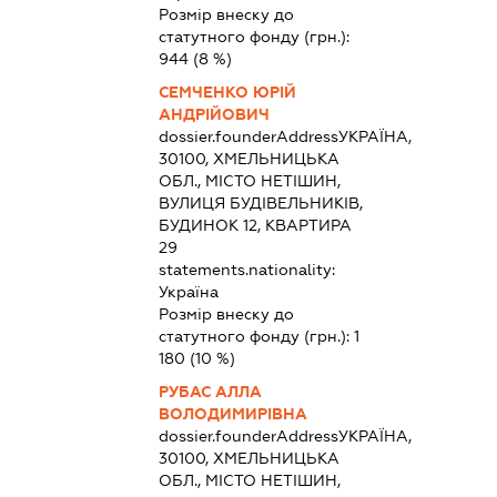
Розмір внеску до
статутного фонду (грн.):
944
(8 %)
СЕМЧЕНКО ЮРІЙ
АНДРІЙОВИЧ
dossier.founderAddress
УКРАЇНА,
30100, ХМЕЛЬНИЦЬКА
ОБЛ., МІСТО НЕТІШИН,
ВУЛИЦЯ БУДІВЕЛЬНИКІВ,
БУДИНОК 12, КВАРТИРА
29
statements.nationality:
Україна
Розмір внеску до
статутного фонду (грн.):
1
180
(10 %)
РУБАС АЛЛА
ВОЛОДИМИРІВНА
dossier.founderAddress
УКРАЇНА,
30100, ХМЕЛЬНИЦЬКА
ОБЛ., МІСТО НЕТІШИН,