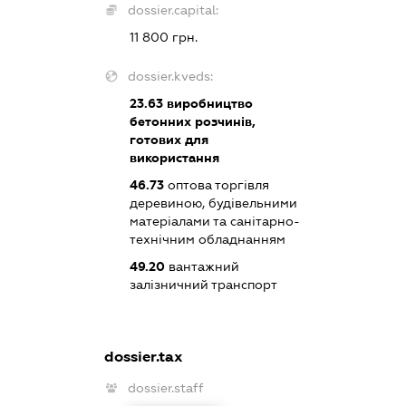
dossier.capital:
11 800 грн.
dossier.kveds:
23.63
виробництво
бетонних розчинів,
готових для
використання
46.73
оптова торгівля
деревиною, будівельними
матеріалами та санітарно-
технічним обладнанням
49.20
вантажний
залізничний транспорт
dossier.tax
dossier.staff