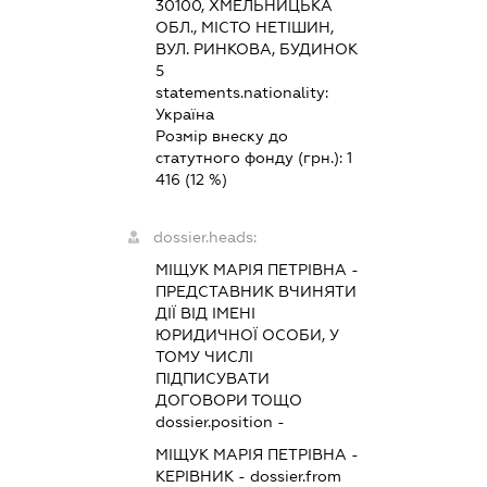
30100, ХМЕЛЬНИЦЬКА
ОБЛ., МІСТО НЕТІШИН,
ВУЛ. РИНКОВА, БУДИНОК
5
statements.nationality:
Україна
Розмір внеску до
статутного фонду (грн.):
1
416
(12 %)
dossier.heads:
МІЩУК МАРІЯ ПЕТРІВНА
-
ПРЕДСТАВНИК
ВЧИНЯТИ
ДІЇ ВІД ІМЕНІ
ЮРИДИЧНОЇ ОСОБИ, У
ТОМУ ЧИСЛІ
ПІДПИСУВАТИ
ДОГОВОРИ ТОЩО
dossier.position -
МІЩУК МАРІЯ ПЕТРІВНА
-
КЕРІВНИК
- dossier.from