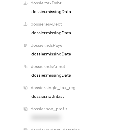
dossier.taxDebt
dossier.missingData
dossier.esvDebt
dossier.missingData
dossier.ndsPayer
dossier.missingData
dossier.ndsAnnul
dossier.missingData
dossier.single_tax_reg
dossier.notInList
dossier.non_profit
XXXXXXXXXX
dossier.budget_dotation