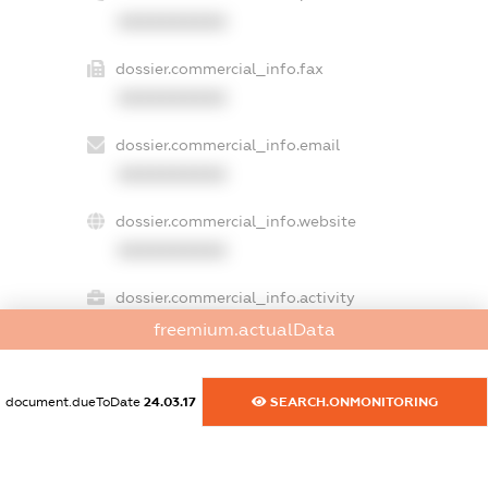
XXXXXXXXXX
dossier.commercial_info.fax
XXXXXXXXXX
dossier.commercial_info.email
XXXXXXXXXX
dossier.commercial_info.website
XXXXXXXXXX
dossier.commercial_info.activity
XXXXXXXXXX
freemium.actualData
document.dueToDate
24.03.17
SEARCH.ONMONITORING
freemium.exampleText_1
freemium.exampleText_2
freemium.anonymousPerSearch2