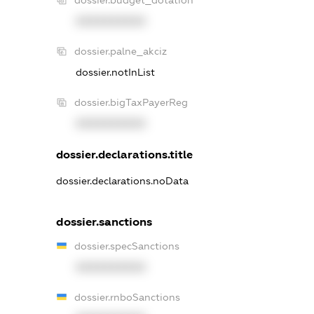
XXXXXXXXXX
dossier.palne_akciz
dossier.notInList
dossier.bigTaxPayerReg
XXXXXXXXXX
dossier.declarations.title
dossier.declarations.noData
dossier.sanctions
dossier.specSanctions
XXXXXXXXXX
dossier.rnboSanctions