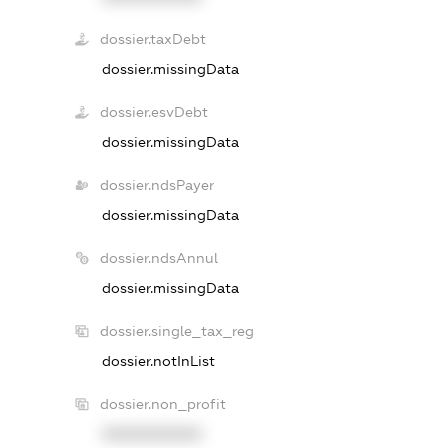
dossier.taxDebt
dossier.missingData
dossier.esvDebt
dossier.missingData
dossier.ndsPayer
dossier.missingData
dossier.ndsAnnul
dossier.missingData
dossier.single_tax_reg
dossier.notInList
dossier.non_profit
XXXXXXXXXX