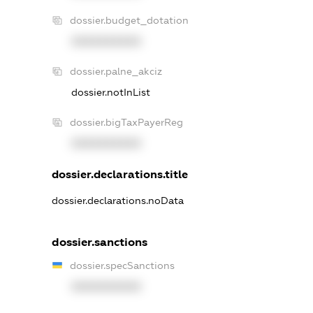
dossier.budget_dotation
XXXXXXXXXX
dossier.palne_akciz
dossier.notInList
dossier.bigTaxPayerReg
XXXXXXXXXX
dossier.declarations.title
dossier.declarations.noData
dossier.sanctions
dossier.specSanctions
XXXXXXXXXX