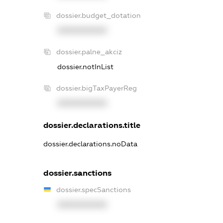
dossier.budget_dotation
XXXXXXXXXX
dossier.palne_akciz
dossier.notInList
dossier.bigTaxPayerReg
XXXXXXXXXX
dossier.declarations.title
dossier.declarations.noData
dossier.sanctions
dossier.specSanctions
XXXXXXXXXX