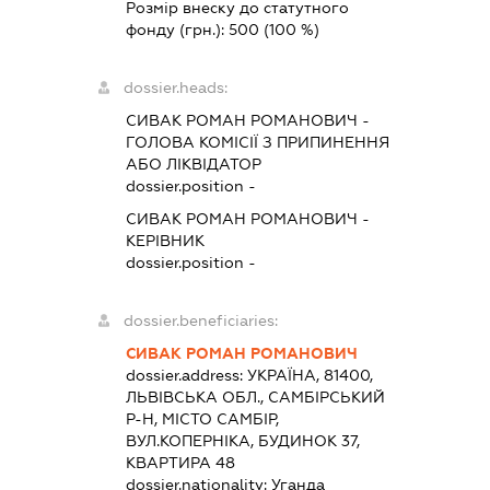
Розмір внеску до статутного
фонду (грн.):
500
(100 %)
dossier.heads:
СИВАК РОМАН РОМАНОВИЧ
-
ГОЛОВА КОМІСІЇ З ПРИПИНЕННЯ
АБО ЛІКВІДАТОР
dossier.position -
СИВАК РОМАН РОМАНОВИЧ
-
КЕРІВНИК
dossier.position -
dossier.beneficiaries:
СИВАК РОМАН РОМАНОВИЧ
dossier.address:
УКРАЇНА, 81400,
ЛЬВІВСЬКА ОБЛ., САМБІРСЬКИЙ
Р-Н, МІСТО САМБІР,
ВУЛ.КОПЕРНІКА, БУДИНОК 37,
КВАРТИРА 48
dossier.nationality:
Уганда