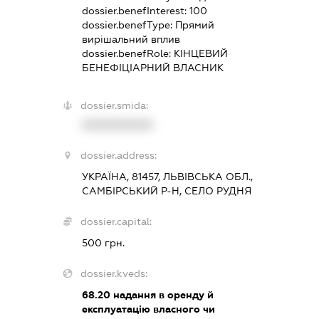
dossier.benefInterest:
100
dossier.benefType:
Прямий
вирішальний вплив
dossier.benefRole:
КІНЦЕВИЙ
БЕНЕФІЦІАРНИЙ ВЛАСНИК
dossier.smida:
XXXXXXXXXX
dossier.address:
УКРАЇНА, 81457, ЛЬВІВСЬКА ОБЛ.,
САМБІРСЬКИЙ Р-Н, СЕЛО РУДНЯ
dossier.capital:
500 грн.
dossier.kveds:
68.20
надання в оренду й
експлуатацію власного чи