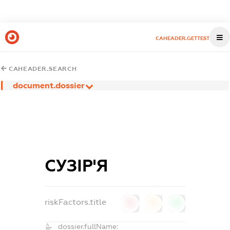
CAHEADER.GETTEST
CAHEADER.SEARCH
document.dossier
СУЗІР'Я
riskFactors.title
0
0
0
dossier.fullName: