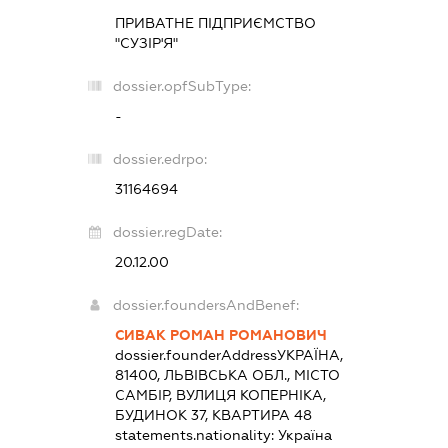
ПРИВАТНЕ ПІДПРИЄМСТВО
"СУЗІР'Я"
dossier.opfSubType:
-
dossier.edrpo:
31164694
dossier.regDate:
20.12.00
dossier.foundersAndBenef:
СИВАК РОМАН РОМАНОВИЧ
dossier.founderAddress
УКРАЇНА,
81400, ЛЬВІВСЬКА ОБЛ., МІСТО
САМБІР, ВУЛИЦЯ КОПЕРНІКА,
БУДИНОК 37, КВАРТИРА 48
statements.nationality:
Україна