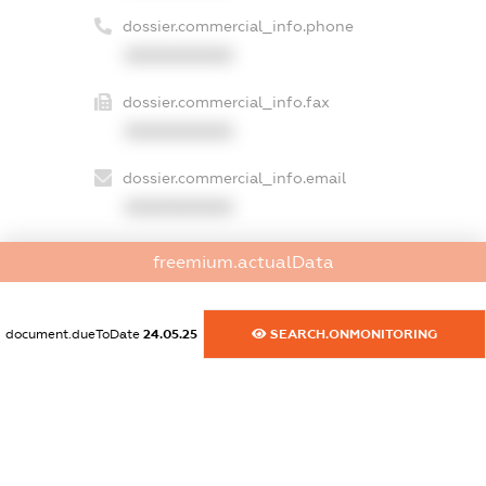
dossier.commercial_info.phone
XXXXXXXXXX
dossier.commercial_info.fax
XXXXXXXXXX
dossier.commercial_info.email
XXXXXXXXXX
dossier.commercial_info.website
freemium.actualData
XXXXXXXXXX
dossier.commercial_info.activity
document.dueToDate
24.05.25
SEARCH.ONMONITORING
XXXXXXXXXX
freemium.exampleText_1
freemium.exampleText_2