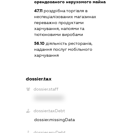
орендованого нерухомого майна
47.11
роздрібна торгівля в
неспеціалізованих магазинах
переважно продуктами
харчування, напоями та
тютюновими виробами
56.10
діяльність ресторанів,
надання послуг мобільного
харчування
dossier.tax
dossier.staff
XXXXXXXXXX
dossier.taxDebt
dossier.missingData
dossier.esvDebt