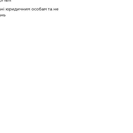
ргівлі
ані юридичним особам та не
ань