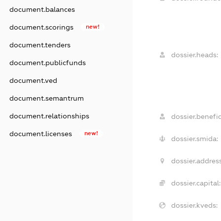
document.balances
document.scorings
new!
document.tenders
dossier.heads:
document.publicfunds
document.ved
document.semantrum
document.relationships
dossier.benefic
document.licenses
new!
dossier.smida:
dossier.address
dossier.capital:
dossier.kveds: