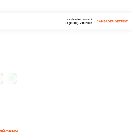
caHeader.contact
CAHEADER.GETTEST
0 (800) 210 102
0
РІЙОВИЧ