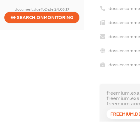
dossier.comme
document.dueToDate
24.03.17
SEARCH.ONMONITORING
dossier.commer
dossier.commer
dossier.commer
dossier.commer
freemium.exa
freemium.ex
freemium.an
FREEMIUM.D