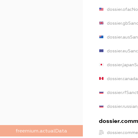
dossier.ofacN
dossier.gbSan
dossier.ausSan
dossier.euSanc
dossier.japanS
dossier.canad
dossier.rfSanc
dossier.russia
dossier.comme
freemium.actualData
dossier.comme