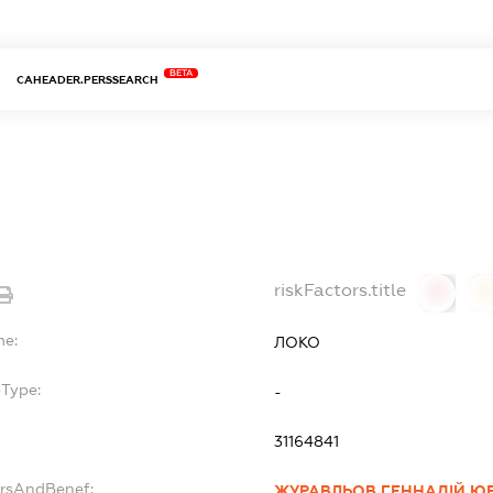
BETA
CAHEADER.PERSSEARCH
riskFactors.title
0
0
me:
ЛОКО
bType:
-
31164841
ersAndBenef:
ЖУРАВЛЬОВ ГЕННАДІЙ Ю