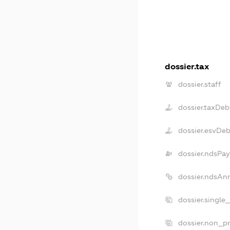
dossier.tax
dossier.staff
dossier.taxDeb
dossier.esvDe
dossier.ndsPay
dossier.ndsAn
dossier.single
dossier.non_pr