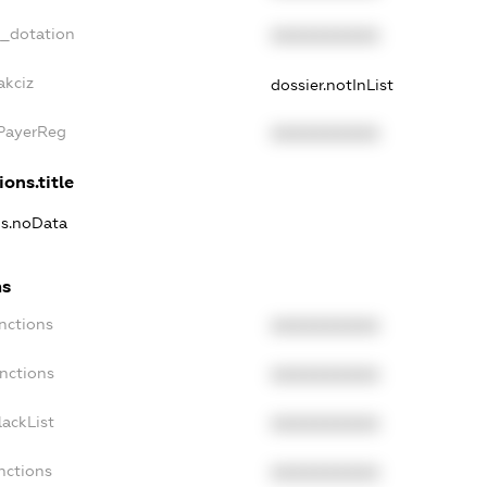
t_dotation
XXXXXXXXXX
akciz
dossier.notInList
xPayerReg
XXXXXXXXXX
ions.title
ns.noData
ns
nctions
XXXXXXXXXX
anctions
XXXXXXXXXX
lackList
XXXXXXXXXX
nctions
XXXXXXXXXX