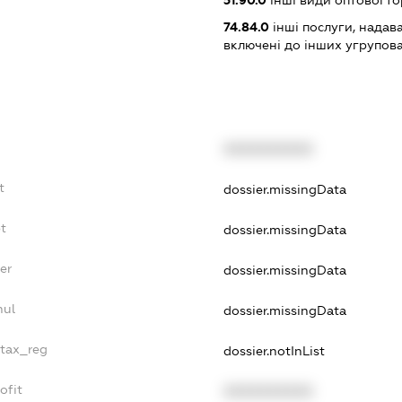
51.90.0
інші види оптової то
74.84.0
інші послуги, надав
включені до інших угрупов
XXXXXXXXXX
t
dossier.missingData
bt
dossier.missingData
er
dossier.missingData
nul
dossier.missingData
_tax_reg
dossier.notInList
ofit
XXXXXXXXXX