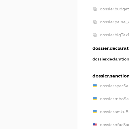
dossier.budge
dossier.palne_
dossier.bigTa
dossier.declarat
dossier.declaratio
dossier.sanctio
dossier.specSa
dossier.rnboS
dossier.amkuB
dossier.ofacSa