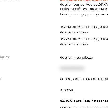
dossier.founderAddress
УКРА
КИЇВСЬКИЙ ВУЛ. ФОНТАНСЬ
Розмір внеску до статутног
ЖУРАВЛЬОВ ГЕННАДІЙ Ю
dossier.position -
ЖУРАВЛЬОВ ГЕННАДІЙ Ю
dossier.position -
iaries:
dossier.missingData
XXXXXXXXXX
:
68000, ОДЕСЬКА ОБЛ., ІЛ
100 грн.
63.40.0
організація переве