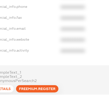
rcial_info.phone
XXXXXXXXXX
cial_info.fax
XXXXXXXXXX
cial_info.email
XXXXXXXXXX
cial_info.website
XXXXXXXXXX
cial_info.activity
XXXXXXXXXX
mpleText_1
ampleText_2
onymousPerSearch2
ETAILS
FREEMIUM.REGISTER