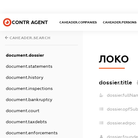
CONTR AGENT
CAHEADER.COMPANIES
CAHEADER.PERSONS
CAHEADER.SEARCH
document.dossier
ЛОКО
document.statements
document.history
dossier.title
document.inspections
dossier.fullNa
document.bankruptcy
dossier.opfSu
document.court
document.taxdebts
dossier.edrpo:
document.enforcements
dossier.found