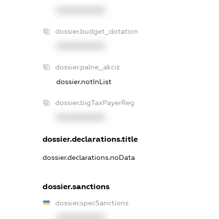
XXXXXXXXXX
dossier.budget_dotation
XXXXXXXXXX
dossier.palne_akciz
dossier.notInList
dossier.bigTaxPayerReg
XXXXXXXXXX
dossier.declarations.title
dossier.declarations.noData
dossier.sanctions
dossier.specSanctions
XXXXXXXXXX