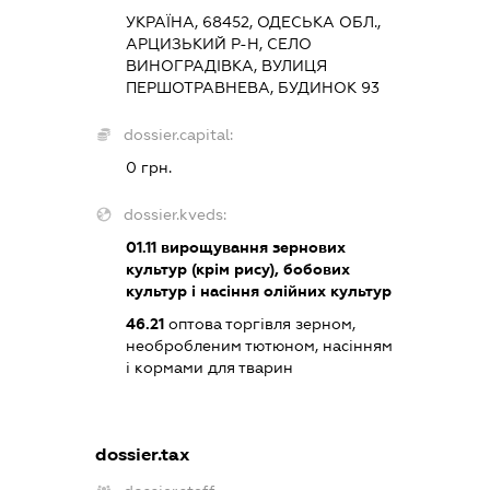
УКРАЇНА, 68452, ОДЕСЬКА ОБЛ.,
АРЦИЗЬКИЙ Р-Н, СЕЛО
ВИНОГРАДІВКА, ВУЛИЦЯ
ПЕРШОТРАВНЕВА, БУДИНОК 93
dossier.capital:
0 грн.
dossier.kveds:
01.11
вирощування зернових
культур (крім рису), бобових
культур і насіння олійних культур
46.21
оптова торгівля зерном,
необробленим тютюном, насінням
і кормами для тварин
dossier.tax