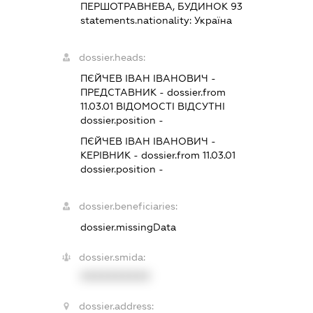
ПЕРШОТРАВНЕВА, БУДИНОК 93
statements.nationality:
Україна
dossier.heads:
ПЄЙЧЕВ ІВАН ІВАНОВИЧ
-
ПРЕДСТАВНИК
- dossier.from
11.03.01
ВІДОМОСТІ ВІДСУТНІ
dossier.position -
ПЄЙЧЕВ ІВАН ІВАНОВИЧ
-
КЕРІВНИК
- dossier.from 11.03.01
dossier.position -
dossier.beneficiaries:
dossier.missingData
dossier.smida:
XXXXXXXXXX
dossier.address: