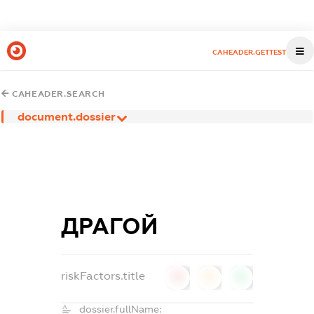
CAHEADER.GETTEST
CAHEADER.SEARCH
document.dossier
ДРАГОЙ
riskFactors.title
0
0
0
dossier.fullName: