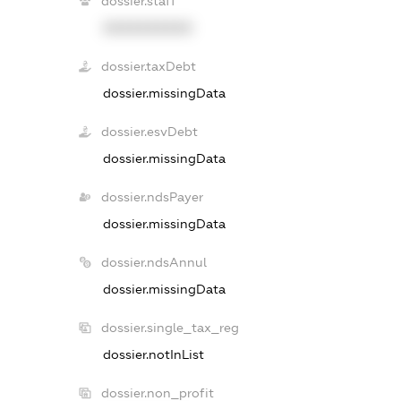
dossier.staff
XXXXXXXXXX
dossier.taxDebt
dossier.missingData
dossier.esvDebt
dossier.missingData
dossier.ndsPayer
dossier.missingData
dossier.ndsAnnul
dossier.missingData
dossier.single_tax_reg
dossier.notInList
dossier.non_profit