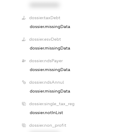
XXXXXXXXXX
dossier.taxDebt
dossier.missingData
dossier.esvDebt
dossier.missingData
dossier.ndsPayer
dossier.missingData
dossier.ndsAnnul
dossier.missingData
dossier.single_tax_reg
dossier.notInList
dossier.non_profit