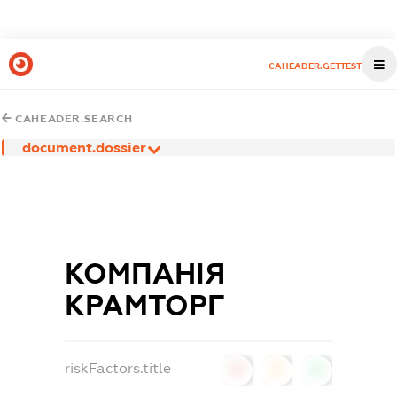
CAHEADER.GETTEST
CAHEADER.SEARCH
document.dossier
КОМПАНІЯ
КРАМТОРГ
riskFactors.title
0
0
0