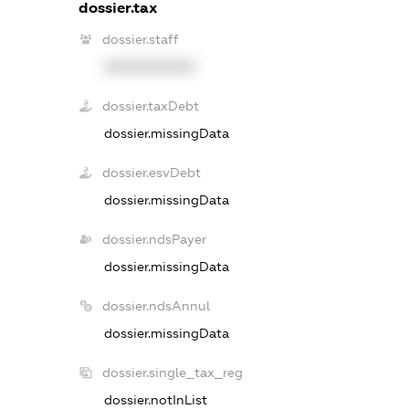
dossier.tax
dossier.staff
XXXXXXXXXX
dossier.taxDebt
dossier.missingData
dossier.esvDebt
dossier.missingData
dossier.ndsPayer
dossier.missingData
dossier.ndsAnnul
dossier.missingData
dossier.single_tax_reg
dossier.notInList