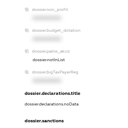
dossier.non_profit
XXXXXXXXXX
dossier.budget_dotation
XXXXXXXXXX
dossier.palne_akciz
dossier.notInList
dossier.bigTaxPayerReg
XXXXXXXXXX
dossier.declarations.title
dossier.declarations.noData
dossier.sanctions