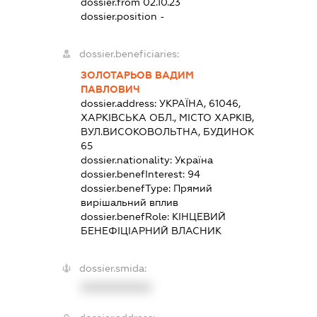
dossier.from 02.10.23
dossier.position -
dossier.beneficiaries:
ЗОЛОТАРЬОВ ВАДИМ
ПАВЛОВИЧ
dossier.address:
УКРАЇНА, 61046,
ХАРКІВСЬКА ОБЛ., МІСТО ХАРКІВ,
ВУЛ.ВИСОКОВОЛЬТНА, БУДИНОК
65
dossier.nationality:
Україна
dossier.benefInterest:
94
dossier.benefType:
Прямий
вирішальний вплив
dossier.benefRole:
КІНЦЕВИЙ
БЕНЕФІЦІАРНИЙ ВЛАСНИК
dossier.smida:
XXXXXXXXXX