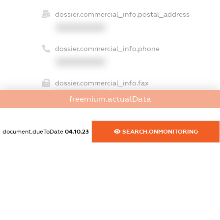
dossier.commercial_info.postal_address
XXXXXXXXXX
dossier.commercial_info.phone
XXXXXXXXXX
dossier.commercial_info.fax
XXXXXXXXXX
freemium.actualData
dossier.commercial_info.email
XXXXXXXXXX
document.dueToDate
04.10.23
SEARCH.ONMONITORING
dossier.commercial_info.website
XXXXXXXXXX
dossier.commercial_info.activity
XXXXXXXXXX