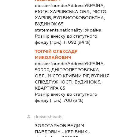
dossier.founderAddress
УКРАЇНА,
61046, ХАРКІВСЬКА ОБЛ., МІСТО
ХАРКІВ, ВУЛ.ВИСОКОВОЛЬТНА,
БУДИНОК 65
statements.nationality:
Україна
Розмір внеску до статутного
фонду (грн.):
11 092
(94 %)
ТОПЧІЙ ОЛЕКСАДР
МИКОЛАЙОВИЧ
dossier.founderAddress
УКРАЇНА,
50000, ДНІПРОПЕТРОВСЬКА
ОБЛ., МІСТО КРИВИЙ РІГ, ВУЛИЦЯ
СПІВДРУЖНОСТІ, БУДИНОК 5,
КВАРТИРА 65
Розмір внеску до статутного
фонду (грн.):
708
(6 %)
dossier.heads:
ЗОЛОТАРЬОВ ВАДИМ
ПАВЛОВИЧ
-
КЕРІВНИК
-