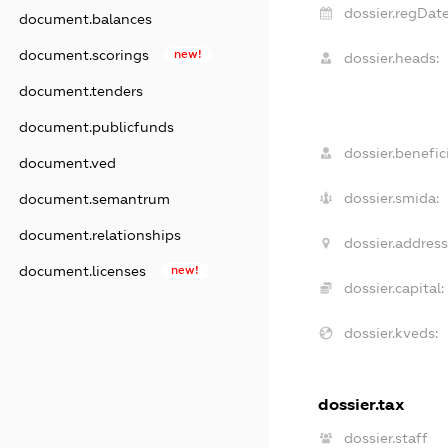
dossier.regDate
document.balances
document.scorings
new!
dossier.heads:
document.tenders
document.publicfunds
dossier.benefici
document.ved
dossier.smida:
document.semantrum
document.relationships
dossier.address
document.licenses
new!
dossier.capital:
dossier.kveds:
dossier.tax
dossier.staff