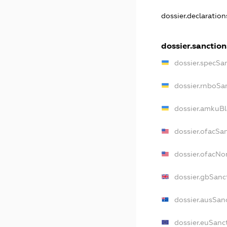
dossier.declaratio
dossier.sanction
dossier.specSa
dossier.rnboSa
dossier.amkuBl
dossier.ofacSa
dossier.ofacN
dossier.gbSanc
dossier.ausSan
dossier.euSanc