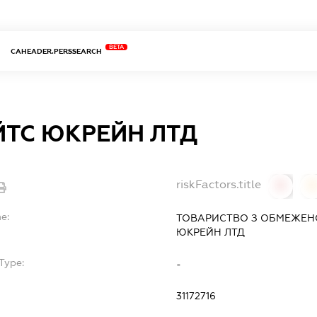
BETA
CAHEADER.PERSSEARCH
ТС ЮКРЕЙН ЛТД
riskFactors.title
0
0
e:
ТОВАРИСТВО З ОБМЕЖЕН
ЮКРЕЙН ЛТД
Type:
-
31172716