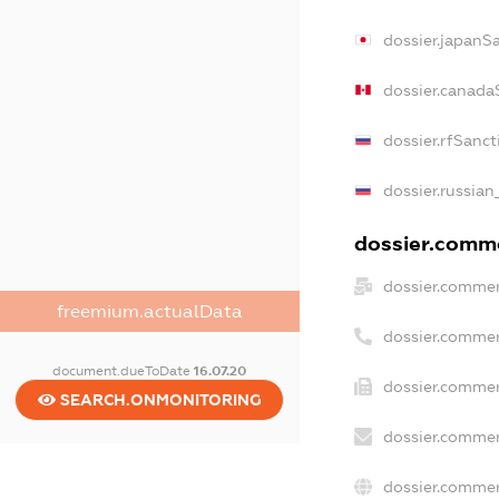
dossier.japanS
dossier.canada
dossier.rfSanct
dossier.russian
dossier.comme
dossier.commer
freemium.actualData
dossier.commer
document.dueToDate
16.07.20
dossier.commer
SEARCH.ONMONITORING
dossier.commer
dossier.commer