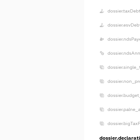
dossier.taxDeb
dossier.esvDeb
dossier.ndsPay
dossier.ndsAnn
dossier.single
dossier.non_pr
dossier.budget
dossier.palne_
dossier.bigTax
dossier.declarati