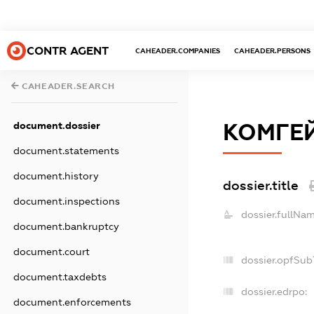
CONTR AGENT
CAHEADER.COMPANIES
CAHEADER.PERSONS
CAHEADER.SEARCH
КОМГЕЙ
document.dossier
document.statements
document.history
dossier.title
document.inspections
dossier.fullNam
document.bankruptcy
document.court
dossier.opfSub
document.taxdebts
dossier.edrpo:
document.enforcements