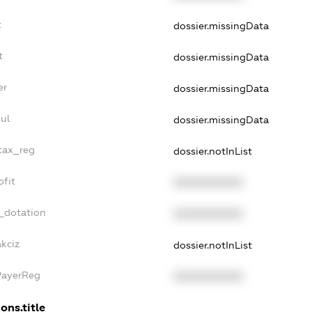
t
dossier.missingData
t
dossier.missingData
er
dossier.missingData
ul
dossier.missingData
_tax_reg
dossier.notInList
ofit
XXXXXXXXXX
_dotation
XXXXXXXXXX
akciz
dossier.notInList
PayerReg
XXXXXXXXXX
ons.title