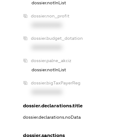
dossier.notInList
dossier.non_profit
XXXXXXXXXX
dossier.budget_dotation
XXXXXXXXXX
dossier.palne_akciz
dossier.notInList
dossier.bigTaxPayerReg
XXXXXXXXXX
dossier.declarations.title
dossier.declarations.noData
dossier.sanctions