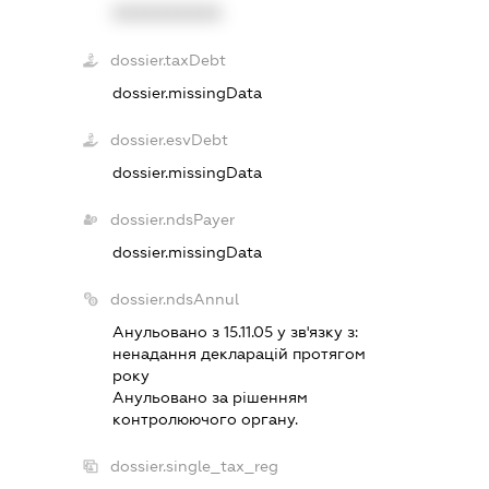
XXXXXXXXXX
dossier.taxDebt
dossier.missingData
dossier.esvDebt
dossier.missingData
dossier.ndsPayer
dossier.missingData
dossier.ndsAnnul
Анульовано з 15.11.05 у зв'язку з:
ненадання декларацiй протягом
року
Анульовано за рiшенням
контролюючого органу.
dossier.single_tax_reg