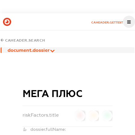
CAHEADER.GETTEST
CAHEADER.SEARCH
document.dossier
МЕГА ПЛЮС
riskFactors.title
0
0
0
dossier.fullName: