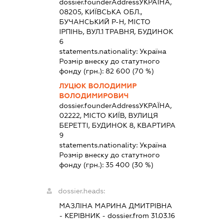
dossier.founderAddress
УКРАЇНА,
08205, КИЇВСЬКА ОБЛ.,
БУЧАНСЬКИЙ Р-Н, МІСТО
ІРПІНЬ, ВУЛ.1 ТРАВНЯ, БУДИНОК
6
statements.nationality:
Україна
Розмір внеску до статутного
фонду (грн.):
82 600
(70 %)
ЛУЦЮК ВОЛОДИМИР
ВОЛОДИМИРОВИЧ
dossier.founderAddress
УКРАЇНА,
02222, МІСТО КИЇВ, ВУЛИЦЯ
БЕРЕТТІ, БУДИНОК 8, КВАРТИРА
9
statements.nationality:
Україна
Розмір внеску до статутного
фонду (грн.):
35 400
(30 %)
dossier.heads:
МАЗЛІНА МАРИНА ДМИТРІВНА
-
КЕРІВНИК
- dossier.from 31.03.16