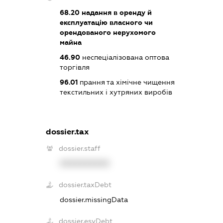
68.20
надання в оренду й
експлуатацію власного чи
орендованого нерухомого
майна
46.90
неспеціалізована оптова
торгівля
96.01
прання та хімічне чищення
текстильних і хутряних виробів
dossier.tax
dossier.staff
XXXXXXXXXX
dossier.taxDebt
dossier.missingData
dossier.esvDebt