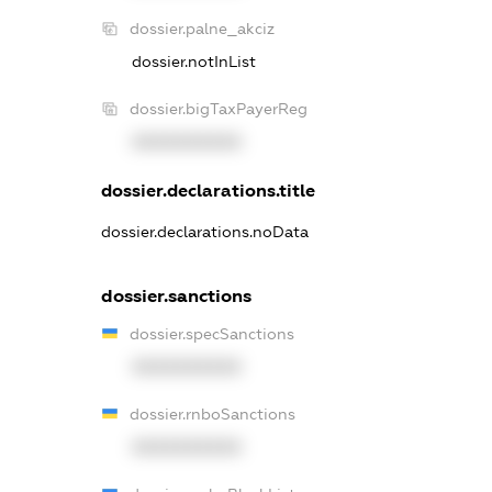
dossier.palne_akciz
dossier.notInList
dossier.bigTaxPayerReg
XXXXXXXXXX
dossier.declarations.title
dossier.declarations.noData
dossier.sanctions
dossier.specSanctions
XXXXXXXXXX
dossier.rnboSanctions
XXXXXXXXXX