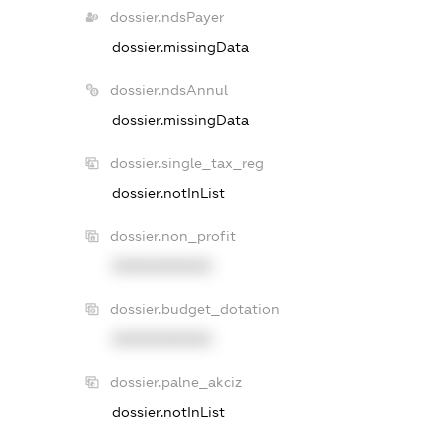
dossier.ndsPayer
dossier.missingData
dossier.ndsAnnul
dossier.missingData
dossier.single_tax_reg
dossier.notInList
dossier.non_profit
XXXXXXXXXX
dossier.budget_dotation
XXXXXXXXXX
dossier.palne_akciz
dossier.notInList