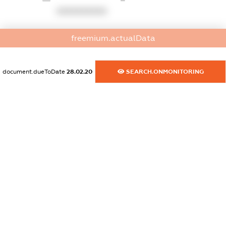
XXXXXXXXXX
dossier.commercial_info.website
freemium.actualData
XXXXXXXXXX
dossier.commercial_info.activity
document.dueToDate
28.02.20
SEARCH.ONMONITORING
XXXXXXXXXX
freemium.exampleText_1
freemium.exampleText_2
freemium.anonymousPerSearch2
FREEMIUM.DETAILS
FREEMIUM.REGISTER