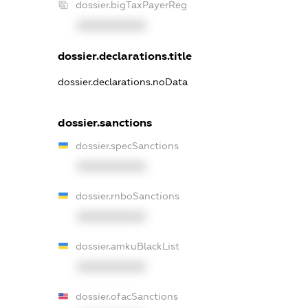
dossier.bigTaxPayerReg
XXXXXXXXXX
dossier.declarations.title
dossier.declarations.noData
dossier.sanctions
dossier.specSanctions
XXXXXXXXXX
dossier.rnboSanctions
XXXXXXXXXX
dossier.amkuBlackList
XXXXXXXXXX
dossier.ofacSanctions