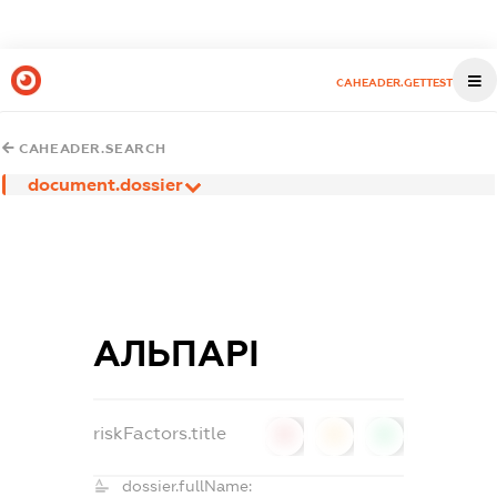
CAHEADER.GETTEST
CAHEADER.SEARCH
document.dossier
АЛЬПАРІ
riskFactors.title
0
0
0
dossier.fullName: