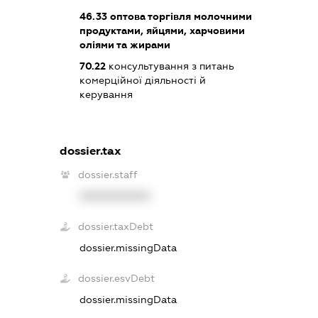
46.33
оптова торгівля молочними
продуктами, яйцями, харчовими
оліями та жирами
70.22
консультування з питань
комерційної діяльності й
керування
dossier.tax
dossier.staff
XXXXXXXXXX
dossier.taxDebt
dossier.missingData
dossier.esvDebt
dossier.missingData