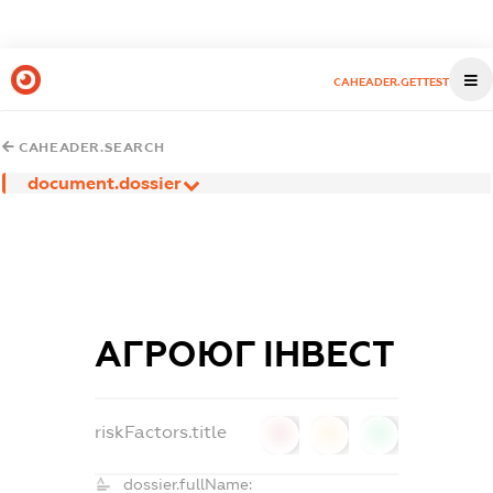
CAHEADER.GETTEST
CAHEADER.SEARCH
document.dossier
АГРОЮГ ІНВЕСТ
riskFactors.title
0
0
0
dossier.fullName: