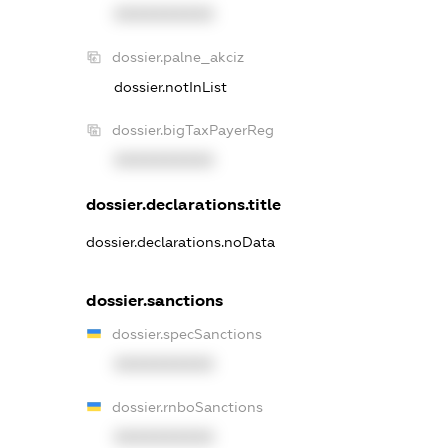
XXXXXXXXXX
dossier.palne_akciz
dossier.notInList
dossier.bigTaxPayerReg
XXXXXXXXXX
dossier.declarations.title
dossier.declarations.noData
dossier.sanctions
dossier.specSanctions
XXXXXXXXXX
dossier.rnboSanctions
XXXXXXXXXX