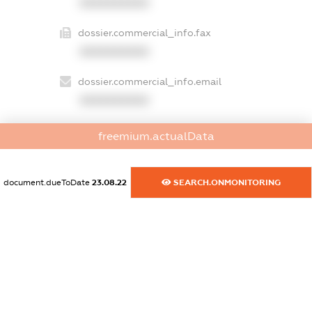
XXXXXXXXXX
dossier.commercial_info.fax
XXXXXXXXXX
dossier.commercial_info.email
XXXXXXXXXX
dossier.commercial_info.website
freemium.actualData
XXXXXXXXXX
dossier.commercial_info.activity
document.dueToDate
23.08.22
SEARCH.ONMONITORING
XXXXXXXXXX
freemium.exampleText_1
freemium.exampleText_2
freemium.anonymousPerSearch2
FREEMIUM.DETAILS