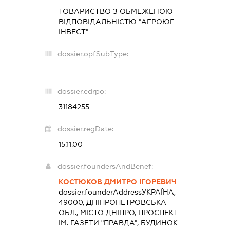
ТОВАРИСТВО З ОБМЕЖЕНОЮ
ВІДПОВІДАЛЬНІСТЮ "АГРОЮГ
ІНВЕСТ"
dossier.opfSubType:
-
dossier.edrpo:
31184255
dossier.regDate:
15.11.00
dossier.foundersAndBenef:
КОСТЮКОВ ДМИТРО ІГОРЕВИЧ
dossier.founderAddress
УКРАЇНА,
49000, ДНІПРОПЕТРОВСЬКА
ОБЛ., МІСТО ДНІПРО, ПРОСПЕКТ
ІМ. ГАЗЕТИ "ПРАВДА", БУДИНОК