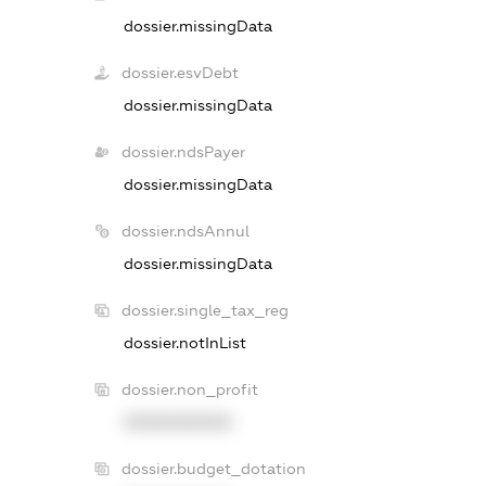
dossier.missingData
dossier.esvDebt
dossier.missingData
dossier.ndsPayer
dossier.missingData
dossier.ndsAnnul
dossier.missingData
dossier.single_tax_reg
dossier.notInList
dossier.non_profit
XXXXXXXXXX
dossier.budget_dotation