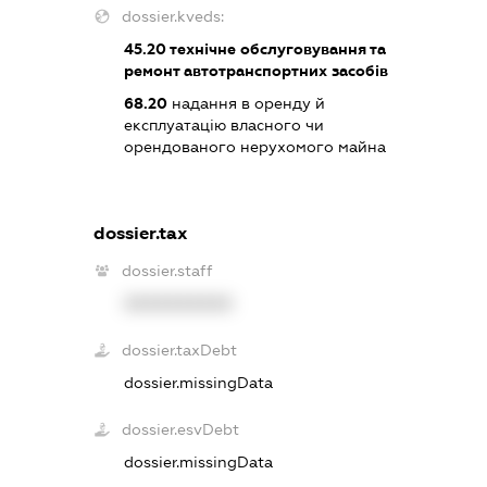
dossier.kveds:
45.20
технічне обслуговування та
ремонт автотранспортних засобів
68.20
надання в оренду й
експлуатацію власного чи
орендованого нерухомого майна
dossier.tax
dossier.staff
XXXXXXXXXX
dossier.taxDebt
dossier.missingData
dossier.esvDebt
dossier.missingData