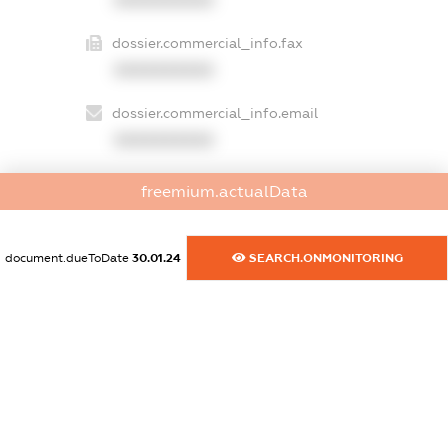
dossier.commercial_info.fax
XXXXXXXXXX
dossier.commercial_info.email
XXXXXXXXXX
dossier.commercial_info.website
freemium.actualData
XXXXXXXXXX
dossier.commercial_info.activity
document.dueToDate
30.01.24
SEARCH.ONMONITORING
XXXXXXXXXX
freemium.exampleText_1
freemium.exampleText_2
freemium.anonymousPerSearch2
FREEMIUM.DETAILS