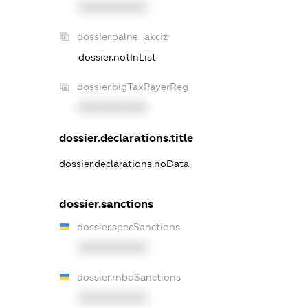
XXXXXXXXXX
dossier.palne_akciz
dossier.notInList
dossier.bigTaxPayerReg
XXXXXXXXXX
dossier.declarations.title
dossier.declarations.noData
dossier.sanctions
dossier.specSanctions
XXXXXXXXXX
dossier.rnboSanctions
XXXXXXXXXX