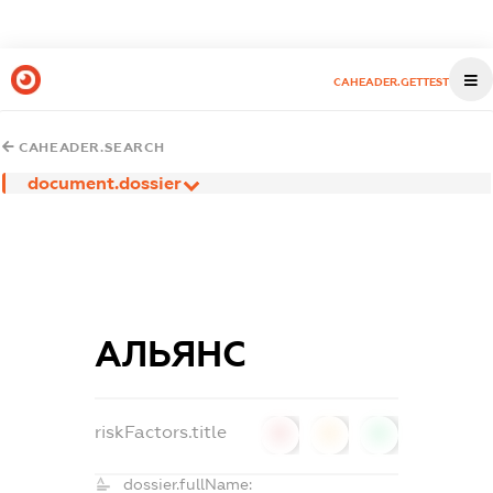
CAHEADER.GETTEST
CAHEADER.SEARCH
document.dossier
АЛЬЯНС
riskFactors.title
0
0
0
dossier.fullName: