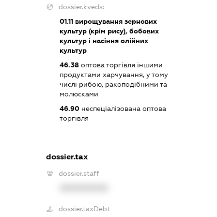
dossier.kveds:
01.11
вирощування зернових
культур (крім рису), бобових
культур і насіння олійних
культур
46.38
оптова торгівля іншими
продуктами харчування, у тому
числі рибою, ракоподібними та
молюсками
46.90
неспеціалізована оптова
торгівля
dossier.tax
dossier.staff
XXXXXXXXXX
dossier.taxDebt