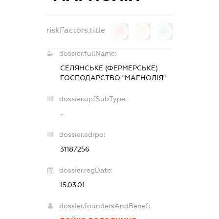
riskFactors.title
0
0
0
dossier.fullName:
СЕЛЯНСЬКЕ (ФЕРМЕРСЬКЕ)
ГОСПОДАРСТВО "МАГНОЛІЯ"
dossier.opfSubType:
-
dossier.edrpo:
31187256
dossier.regDate:
15.03.01
dossier.foundersAndBenef: