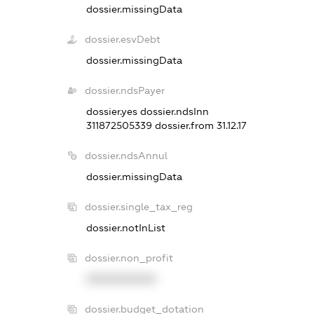
dossier.missingData
dossier.esvDebt
dossier.missingData
dossier.ndsPayer
dossier.yes
dossier.ndsInn
311872505339
dossier.from 31.12.17
dossier.ndsAnnul
dossier.missingData
dossier.single_tax_reg
dossier.notInList
dossier.non_profit
XXXXXXXXXX
dossier.budget_dotation