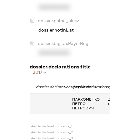
XXXXXXXXXX
dossier.palne_akciz
dossier.notInList
dossier.bigTaxPayerReg
XXXXXXXXXX
dossier.declarations.title
2017
dossier.declarations.pepName
dossier.declarations.personName
dossier.declarati
ПАРХОМЕНКО
Дохід від наданн
ПЕТРО
майна в оренду
ПЕТРОВИЧ
dossier.declarations.license_1
dossier.declarations.license_2
dossier.declarations.license_3