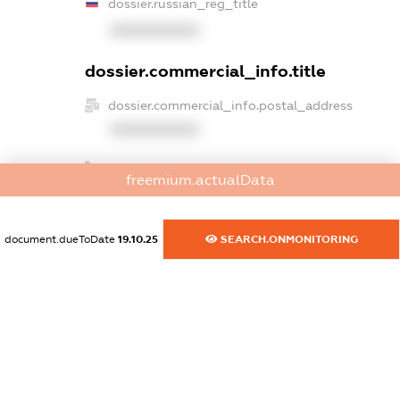
dossier.russian_reg_title
XXXXXXXXXX
dossier.commercial_info.title
dossier.commercial_info.postal_address
XXXXXXXXXX
dossier.commercial_info.phone
freemium.actualData
XXXXXXXXXX
dossier.commercial_info.fax
document.dueToDate
19.10.25
SEARCH.ONMONITORING
XXXXXXXXXX
dossier.commercial_info.email
XXXXXXXXXX
dossier.commercial_info.website
XXXXXXXXXX