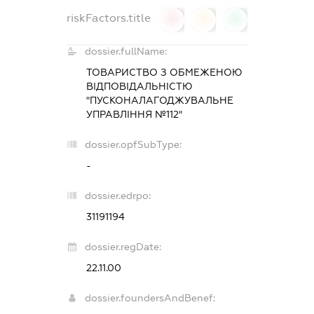
riskFactors.title
0
0
0
dossier.fullName:
ТОВАРИСТВО З ОБМЕЖЕНОЮ
ВІДПОВІДАЛЬНІСТЮ
"ПУСКОНАЛАГОДЖУВАЛЬНЕ
УПРАВЛІННЯ №112"
dossier.opfSubType:
-
dossier.edrpo:
31191194
dossier.regDate:
22.11.00
dossier.foundersAndBenef: