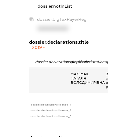
dossier.notInList
dossier.bigTaxPayerReg
XXXXXXXXXX
dossier.declarations.title
2019
dossier.declarations.pepName
dossier.declarations.personName
dossier.declarati
МАК-МАК
Заробітна плата
НАТАЛЯ
отримана за
ВОЛОДИМИРІВНА
основним місцем
роботи
dossier.declarations.license_1
dossier.declarations.license_2
dossier.declarations.license_3