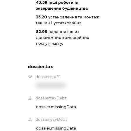
43.39
інші роботи із
завершення будівництва
33.20
установлення та монтаж
машин і устатковання
82.99
надання інших
допоміжних комерційних
послуг, н.в.і.у.
dossier.tax
dossier.staff
XXXXXXXXXX
dossier.taxDebt
dossier.missingData
dossier.esvDebt
dossier.missingData