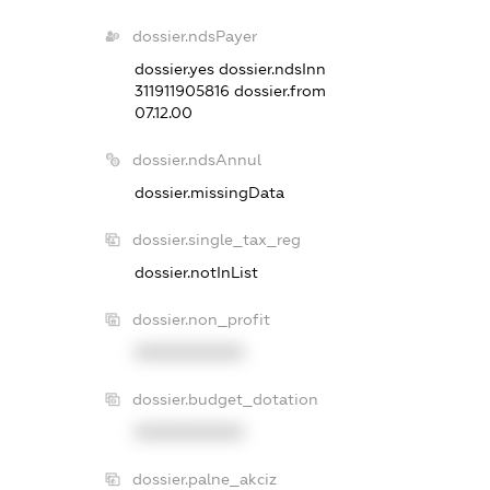
dossier.ndsPayer
dossier.yes
dossier.ndsInn
311911905816
dossier.from
07.12.00
dossier.ndsAnnul
dossier.missingData
dossier.single_tax_reg
dossier.notInList
dossier.non_profit
XXXXXXXXXX
dossier.budget_dotation
XXXXXXXXXX
dossier.palne_akciz