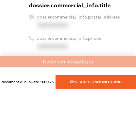
dossier.commercial_info.title
dossier.commercial_info.postal_address
XXXXXXXXXX
dossier.commercial_info.phone
XXXXXXXXXX
dossier.commercial_info.fax
freemium.actualData
XXXXXXXXXX
dossier.commercial_info.email
document.dueToDate
11.09.25
SEARCH.ONMONITORING
XXXXXXXXXX
dossier.commercial_info.website
XXXXXXXXXX
dossier.commercial_info.activity
XXXXXXXXXX