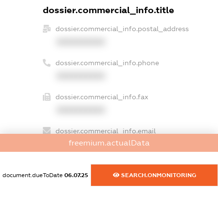
dossier.commercial_info.title
dossier.commercial_info.postal_address
XXXXXXXXXX
dossier.commercial_info.phone
XXXXXXXXXX
dossier.commercial_info.fax
XXXXXXXXXX
dossier.commercial_info.email
freemium.actualData
XXXXXXXXXX
dossier.commercial_info.website
document.dueToDate
06.07.25
SEARCH.ONMONITORING
XXXXXXXXXX
dossier.commercial_info.activity
XXXXXXXXXX