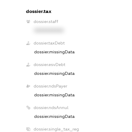
dossier.tax
dossier.staff
XXXXXXXXXX
dossier.taxDebt
dossier.missingData
dossier.esvDebt
dossier.missingData
dossier.ndsPayer
dossier.missingData
dossier.ndsAnnul
dossier.missingData
dossier.single_tax_reg