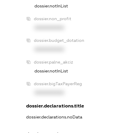
dossier.notInList
dossier.non_profit
XXXXXXXXXX
dossier.budget_dotation
XXXXXXXXXX
dossier.palne_akciz
dossier.notInList
dossier.bigTaxPayerReg
XXXXXXXXXX
dossier.declarations.title
dossier.declarations.noData