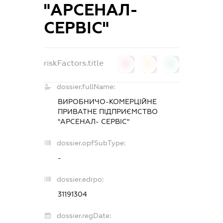
"АРСЕНАЛ-
СЕРВІС"
riskFactors.title
0
0
0
dossier.fullName:
ВИРОБНИЧО-КОМЕРЦІЙНЕ
ПРИВАТНЕ ПІДПРИЄМСТВО
"АРСЕНАЛ- СЕРВІС"
dossier.opfSubType:
-
dossier.edrpo:
31191304
dossier.regDate: