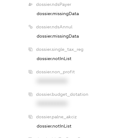
dossier.ndsPayer
dossier.missingData
dossier.ndsAnnul
dossier.missingData
dossier.single_tax_reg
dossier.notInList
dossier.non_profit
XXXXXXXXXX
dossier.budget_dotation
XXXXXXXXXX
dossier.palne_akciz
dossier.notInList