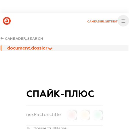
CAHEADER.GETTEST
CAHEADER.SEARCH
document.dossier
СПАЙК-ПЛЮС
riskFactors.title
0
0
0
dossier.fullName: