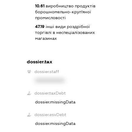
10.61
виробництво продуктів
борошномельно-круп'яної
промисловості
47.19
інші види роздрібної
торгівлі в неспеціалізованих
магазинах
dossier.tax
dossier.staff
XXXXXXXXXX
dossier.taxDebt
dossier.missingData
dossier.esvDebt
dossier.missingData