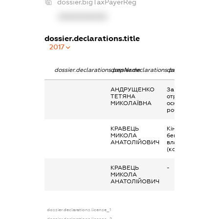
dossier.bigTaxPayerReg
XXXXXXXXXX
dossier.declarations.title
2017
dossier.declarations.pepName
dossier.declarations.personName
dossier.declaratio
АНДРУЩЕНКО
Заробітна плата
ТЕТЯНА
отримана за
МИКОЛАЇВНА
основним місцем
роботи
КРАВЕЦЬ
Кінцевий
МИКОЛА
бенефіціарний
АНАТОЛІЙОВИЧ
власник
(контролер)
КРАВЕЦЬ
-
МИКОЛА
АНАТОЛІЙОВИЧ
dossier.declarations.license_1