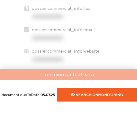
dossier.commercial_info.fax
XXXXXXXXXX
dossier.commercial_info.email
XXXXXXXXXX
dossier.commercial_info.website
XXXXXXXXXX
dossier.commercial_info.activity
freemium.actualData
XXXXXXXXXX
document.dueToDate
05.07.25
SEARCH.ONMONITORING
freemium.exampleText_1
freemium.exampleText_2
freemium.anonymousPerSearch2
FREEMIUM.DETAILS