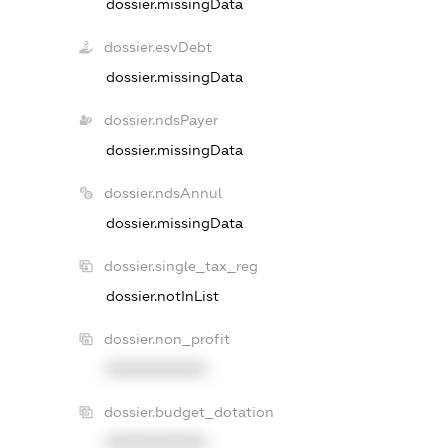
dossier.missingData
dossier.esvDebt
dossier.missingData
dossier.ndsPayer
dossier.missingData
dossier.ndsAnnul
dossier.missingData
dossier.single_tax_reg
dossier.notInList
dossier.non_profit
XXXXXXXXXX
dossier.budget_dotation
XXXXXXXXXX