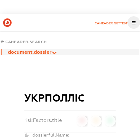
CAHEADER.GETTEST
CAHEADER.SEARCH
document.dossier
УКРПОЛЛІС
riskFactors.title
0
0
0
dossier.fullName: