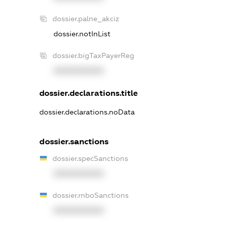
dossier.palne_akciz
dossier.notInList
dossier.bigTaxPayerReg
XXXXXXXXXX
dossier.declarations.title
dossier.declarations.noData
dossier.sanctions
dossier.specSanctions
XXXXXXXXXX
dossier.rnboSanctions
XXXXXXXXXX