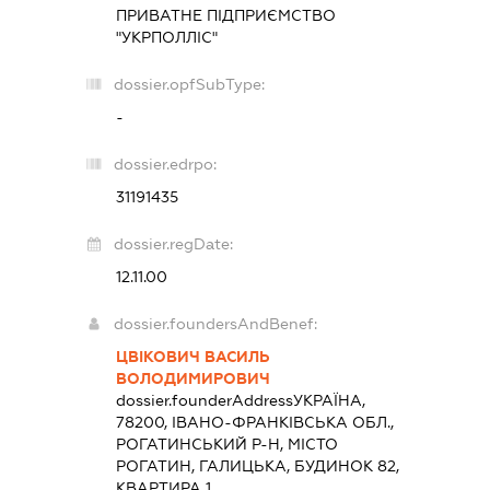
ПРИВАТНЕ ПІДПРИЄМСТВО
"УКРПОЛЛІС"
dossier.opfSubType:
-
dossier.edrpo:
31191435
dossier.regDate:
12.11.00
dossier.foundersAndBenef:
ЦВІКОВИЧ ВАСИЛЬ
ВОЛОДИМИРОВИЧ
dossier.founderAddress
УКРАЇНА,
78200, ІВАНО-ФРАНКІВСЬКА ОБЛ.,
РОГАТИНСЬКИЙ Р-Н, МІСТО
РОГАТИН, ГАЛИЦЬКА, БУДИНОК 82,
КВАРТИРА 1