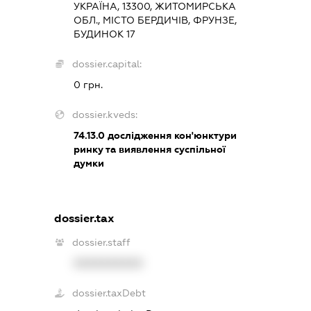
УКРАЇНА, 13300, ЖИТОМИРСЬКА
ОБЛ., МІСТО БЕРДИЧІВ, ФРУНЗЕ,
БУДИНОК 17
dossier.capital:
0 грн.
dossier.kveds:
74.13.0
дослідження кон'юнктури
ринку та виявлення суспільної
думки
dossier.tax
dossier.staff
XXXXXXXXXX
dossier.taxDebt