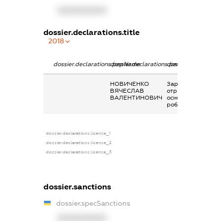
XXXXXXXXXX
dossier.declarations.title
2018
dossier.declarations.pepName
dossier.declarations.personName
dossier.declaratio
НОВИЧЕНКО
Заробітна плата
ВЯЧЕСЛАВ
отримана за
ВАЛЕНТИНОВИЧ
основним місцем
роботи
dossier.declarations.license_1
dossier.declarations.license_2
dossier.declarations.license_3
dossier.sanctions
dossier.specSanctions
XXXXXXXXXX