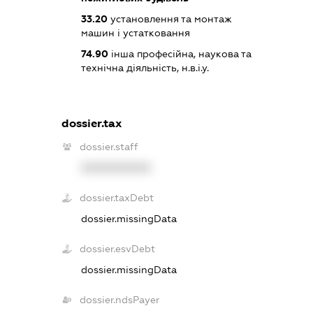
33.20
установлення та монтаж
машин і устатковання
74.90
інша професійна, наукова та
технічна діяльність, н.в.і.у.
dossier.tax
dossier.staff
XXXXXXXXXX
dossier.taxDebt
dossier.missingData
dossier.esvDebt
dossier.missingData
dossier.ndsPayer