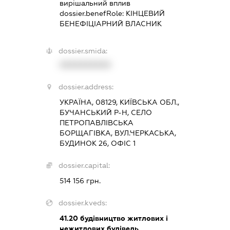
вирішальний вплив
dossier.benefRole:
КІНЦЕВИЙ
БЕНЕФІЦІАРНИЙ ВЛАСНИК
dossier.smida:
XXXXXXXXXX
dossier.address:
УКРАЇНА, 08129, КИЇВСЬКА ОБЛ.,
БУЧАНСЬКИЙ Р-Н, СЕЛО
ПЕТРОПАВЛІВСЬКА
БОРЩАГІВКА, ВУЛ.ЧЕРКАСЬКА,
БУДИНОК 26, ОФІС 1
dossier.capital:
514 156 грн.
dossier.kveds:
41.20
будівництво житлових і
нежитлових будівель