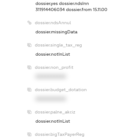
dossier.yes
dossier.ndsInn
311914406034
dossier.from 15.11.00
dossier.ndsAnnul
dossier.missingData
dossier.single_tax_reg
dossier.notInList
dossier.non_profit
XXXXXXXXXX
dossier.budget_dotation
XXXXXXXXXX
dossier.palne_akciz
dossier.notInList
dossier.bigTaxPayerReg