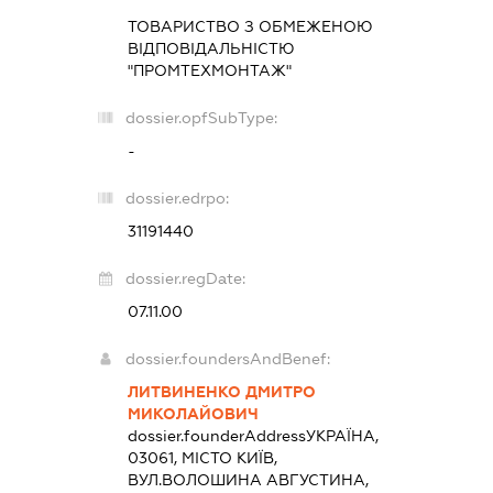
ТОВАРИСТВО З ОБМЕЖЕНОЮ
ВІДПОВІДАЛЬНІСТЮ
"ПРОМТЕХМОНТАЖ"
dossier.opfSubType:
-
dossier.edrpo:
31191440
dossier.regDate:
07.11.00
dossier.foundersAndBenef:
ЛИТВИНЕНКО ДМИТРО
МИКОЛАЙОВИЧ
dossier.founderAddress
УКРАЇНА,
03061, МІСТО КИЇВ,
ВУЛ.ВОЛОШИНА АВГУСТИНА,