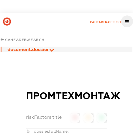
CAHEADER.GETTEST
CAHEADER.SEARCH
document.dossier
ПРОМТЕХМОНТАЖ
riskFactors.title
0
0
0
dossier.fullName: