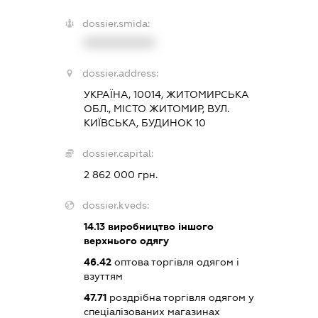
dossier.smida:
XXXXXXXXXX
dossier.address:
УКРАЇНА, 10014, ЖИТОМИРСЬКА
ОБЛ., МІСТО ЖИТОМИР, ВУЛ.
КИЇВСЬКА, БУДИНОК 10
dossier.capital:
2 862 000 грн.
dossier.kveds:
14.13
виробництво іншого
верхнього одягу
46.42
оптова торгівля одягом і
взуттям
47.71
роздрібна торгівля одягом у
спеціалізованих магазинах