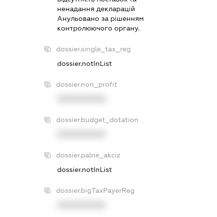
ненадання декларацiй
Анульовано за рiшенням
контролюючого органу.
dossier.single_tax_reg
dossier.notInList
dossier.non_profit
XXXXXXXXXX
dossier.budget_dotation
XXXXXXXXXX
dossier.palne_akciz
dossier.notInList
dossier.bigTaxPayerReg
XXXXXXXXXX