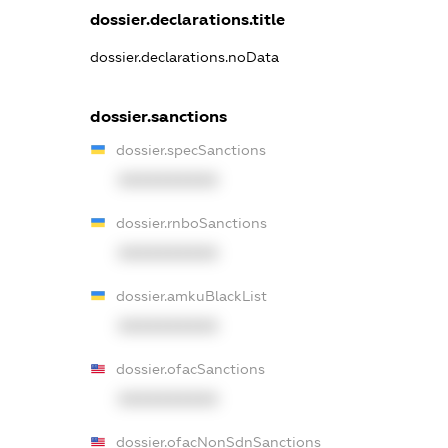
dossier.declarations.title
dossier.declarations.noData
dossier.sanctions
dossier.specSanctions
XXXXXXXXXX
dossier.rnboSanctions
XXXXXXXXXX
dossier.amkuBlackList
XXXXXXXXXX
dossier.ofacSanctions
XXXXXXXXXX
dossier.ofacNonSdnSanctions