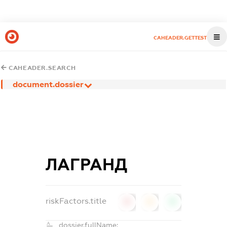
CAHEADER.GETTEST
CAHEADER.SEARCH
document.dossier
ЛАГРАНД
riskFactors.title
0
0
0
dossier.fullName: