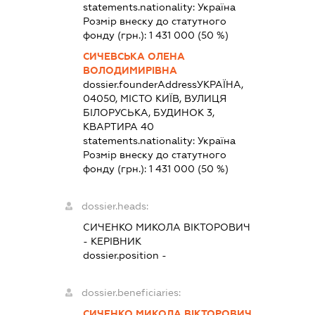
statements.nationality:
Україна
Розмір внеску до статутного
фонду (грн.):
1 431 000
(50 %)
СИЧЕВСЬКА ОЛЕНА
ВОЛОДИМИРІВНА
dossier.founderAddress
УКРАЇНА,
04050, МІСТО КИЇВ, ВУЛИЦЯ
БІЛОРУСЬКА, БУДИНОК 3,
КВАРТИРА 40
statements.nationality:
Україна
Розмір внеску до статутного
фонду (грн.):
1 431 000
(50 %)
dossier.heads:
СИЧЕНКО МИКОЛА ВІКТОРОВИЧ
-
КЕРІВНИК
dossier.position -
dossier.beneficiaries:
СИЧЕНКО МИКОЛА ВІКТОРОВИЧ