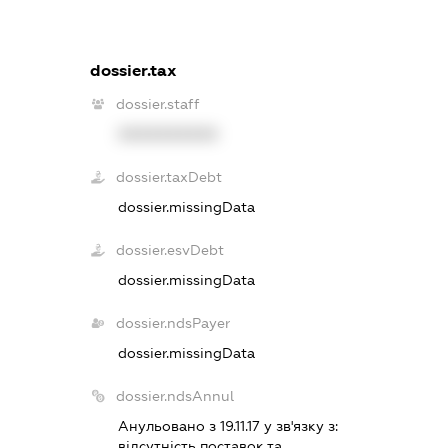
dossier.tax
dossier.staff
XXXXXXXXXX
dossier.taxDebt
dossier.missingData
dossier.esvDebt
dossier.missingData
dossier.ndsPayer
dossier.missingData
dossier.ndsAnnul
Анульовано з 19.11.17 у зв'язку з:
вiдсутнiсть поставок та