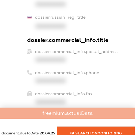
XXXXXXXXXX
dossier.russian_reg_title
XXXXXXXXXX
dossier.commercial_info.title
dossier.commercial_info.postal_address
XXXXXXXXXX
dossier.commercial_info.phone
XXXXXXXXXX
dossier.commercial_info.fax
XXXXXXXXXX
freemium.actualData
dossier.commercial_info.email
XXXXXXXXXX
document.dueToDate
20.04.25
SEARCH.ONMONITORING