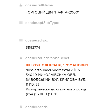
dossier.fullName:
ТОРГОВИЙ ДІМ "НАФТА-2000"
dossier.opfSubType:
-
dossier.edrpo:
31192774
dossier.foundersAndBenef:
ШЕВЧУК ОЛЕКСАНДР РОМАНОВИЧ
dossier.founderAddress
УКРАЇНА
54040 МИКОЛАЇВСЬКА ОБЛ.
ЗАВОДСЬКИЙ ВУЛ. КРИЛОВА БУД.
11 КВ. 33
Розмір внеску до статутного фонду
(грн.):
6 000
(50 %)
dossier.heads: