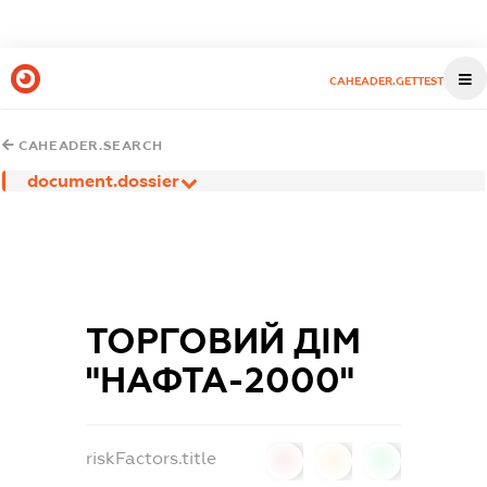
CAHEADER.GETTEST
CAHEADER.SEARCH
document.dossier
ТОРГОВИЙ ДІМ
"НАФТА-2000"
riskFactors.title
0
0
0