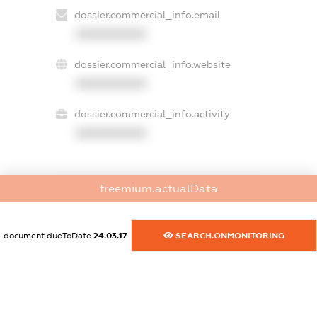
dossier.commercial_info.email
XXXXXXXXXX
dossier.commercial_info.website
XXXXXXXXXX
dossier.commercial_info.activity
XXXXXXXXXX
freemium.actualData
freemium.exampleText_1
freemium.exampleText_2
freemium.anonymousPerSearch2
document.dueToDate
24.03.17
SEARCH.ONMONITORING
FREEMIUM.DETAILS
FREEMIUM.REGISTER