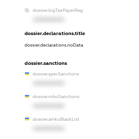
dossier.bigTaxPayerReg
XXXXXXXXXX
dossier.declarations.title
dossier.declarations.noData
dossier.sanctions
dossier.specSanctions
XXXXXXXXXX
dossier.rnboSanctions
XXXXXXXXXX
dossier.amkuBlackList
XXXXXXXXXX