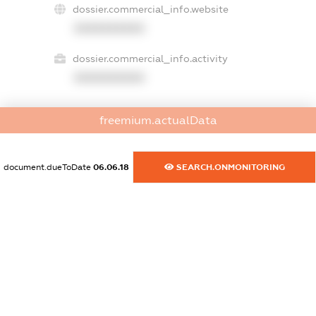
dossier.commercial_info.website
XXXXXXXXXX
dossier.commercial_info.activity
XXXXXXXXXX
freemium.actualData
freemium.exampleText_1
freemium.exampleText_2
freemium.anonymousPerSearch2
document.dueToDate
06.06.18
SEARCH.ONMONITORING
FREEMIUM.DETAILS
FREEMIUM.REGISTER