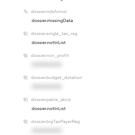
dossier.ndsAnnul
dossier.missingData
dossier.single_tax_reg
dossier.notInList
dossier.non_profit
XXXXXXXXXX
dossier.budget_dotation
XXXXXXXXXX
dossier.palne_akciz
dossier.notInList
dossier.bigTaxPayerReg
XXXXXXXXXX