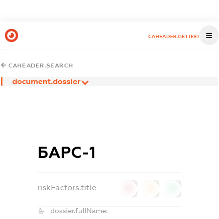
CAHEADER.GETTEST
CAHEADER.SEARCH
document.dossier
БАРС-1
riskFactors.title
0
0
0
dossier.fullName: