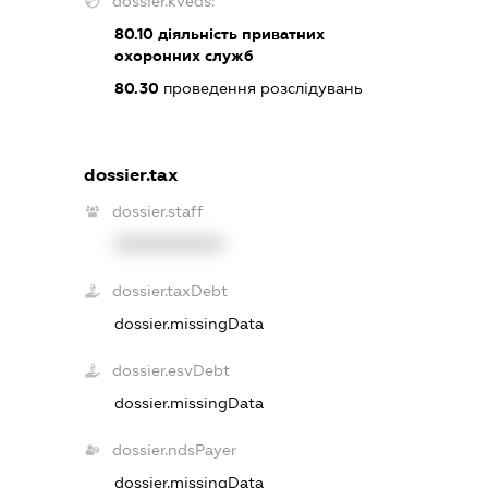
dossier.kveds:
80.10
діяльність приватних
охоронних служб
80.30
проведення розслідувань
dossier.tax
dossier.staff
XXXXXXXXXX
dossier.taxDebt
dossier.missingData
dossier.esvDebt
dossier.missingData
dossier.ndsPayer
dossier.missingData