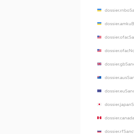
dossier.rnboS
dossier.amkuB
dossier.ofacS
dossier.ofac
dossier.gbSan
dossier.ausSa
dossier.euSan
dossier.japan
dossier.canad
dossier.rfSanc