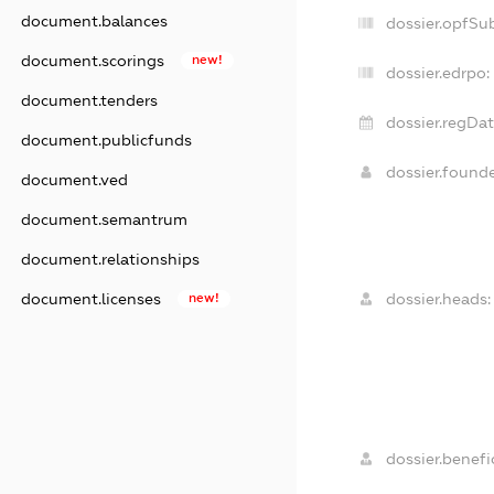
document.balances
dossier.opfSu
document.scorings
new!
dossier.edrpo:
document.tenders
dossier.regDat
document.publicfunds
dossier.found
document.ved
document.semantrum
document.relationships
document.licenses
new!
dossier.heads:
dossier.benefic