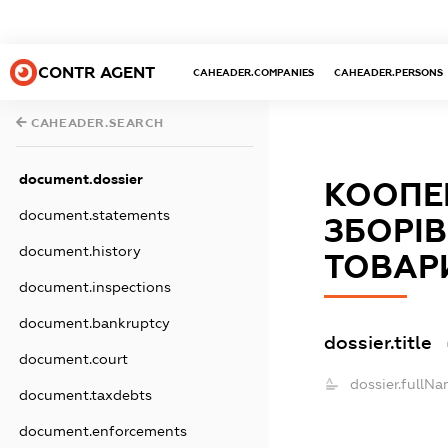
CONTR AGENT
CAHEADER.COMPANIES
CAHEADER.PERSONS
CAHEADER.SEARCH
document.dossier
КООПЕ
document.statements
ЗБОРІ
document.history
ТОВАР
document.inspections
document.bankruptcy
dossier.title
document.court
dossier.fullNa
document.taxdebts
document.enforcements