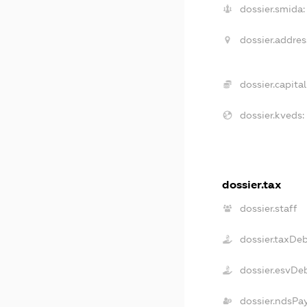
dossier.smida:
dossier.addres
dossier.capital
dossier.kveds:
dossier.tax
dossier.staff
dossier.taxDe
dossier.esvDe
dossier.ndsPa