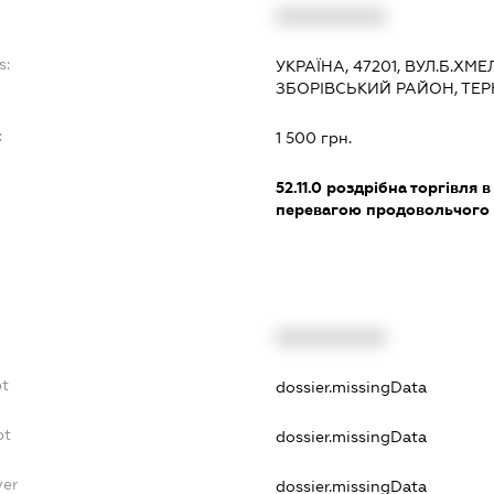
XXXXXXXXXX
s:
УКРАЇНА, 47201, ВУЛ.Б.ХМЕ
ЗБОРІВСЬКИЙ РАЙОН, ТЕ
:
1 500 грн.
52.11.0
роздрібна торгівля в
перевагою продовольчого 
XXXXXXXXXX
bt
dossier.missingData
bt
dossier.missingData
yer
dossier.missingData