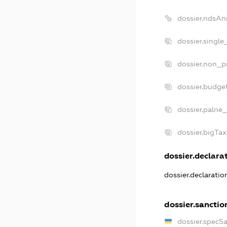
dossier.ndsAn
dossier.singl
dossier.non_p
dossier.budge
dossier.palne_
dossier.bigTa
dossier.declarat
dossier.declarati
dossier.sanctio
dossier.specS