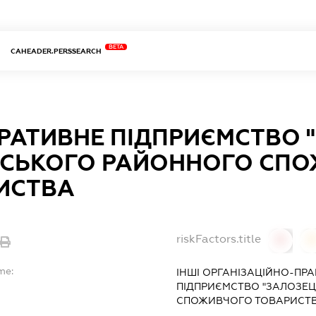
BETA
CAHEADER.PERSSEARCH
РАТИВНЕ ПІДПРИЄМСТВО 
ВСЬКОГО РАЙОННОГО СП
ИСТВА
riskFactors.title
0
0
me:
ІНШІ ОРГАНІЗАЦІЙНО-ПР
ПІДПРИЄМСТВО "ЗАЛОЗЕЦ
СПОЖИВЧОГО ТОВАРИСТ