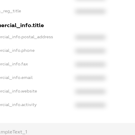
n_reg_title
XXXXXXXXXX
rcial_info.title
rcial_info.postal_address
XXXXXXXXXX
rcial_info.phone
XXXXXXXXXX
rcial_info.fax
XXXXXXXXXX
rcial_info.email
XXXXXXXXXX
rcial_info.website
XXXXXXXXXX
cial_info.activity
XXXXXXXXXX
ampleText_1