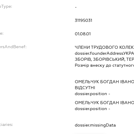
bType:
-
31195031
e:
01.08.01
ersAndBenef:
ЧЛЕНИ ТРУДОВОГО КОЛЕК
dossier.founderAddress
УКРА
ЗБОРІВ, ЗБОРІВСЬКИЙ, Т
Розмір внеску до статутног
ОМЕЛЬЧУК БОГДАН ІВАН
ВІДСУТНІ
dossier.position -
ОМЕЛЬЧУК БОГДАН ІВАН
dossier.position -
iaries:
dossier.missingData