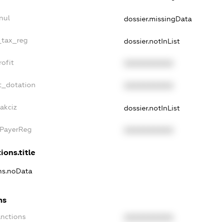
nul
dossier.missingData
e_tax_reg
dossier.notInList
rofit
XXXXXXXXXX
t_dotation
XXXXXXXXXX
akciz
dossier.notInList
xPayerReg
XXXXXXXXXX
ions.title
ons.noData
ns
anctions
XXXXXXXXXX