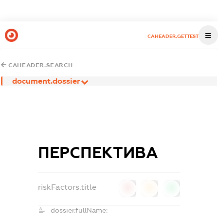
CAHEADER.GETTEST
CAHEADER.SEARCH
document.dossier
ПЕРСПЕКТИВА
riskFactors.title
0
0
0
dossier.fullName: