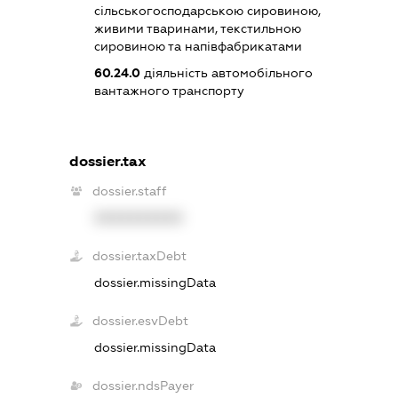
сільськогосподарською сировиною,
живими тваринами, текстильною
сировиною та напівфабрикатами
60.24.0
діяльність автомобільного
вантажного транспорту
dossier.tax
dossier.staff
XXXXXXXXXX
dossier.taxDebt
dossier.missingData
dossier.esvDebt
dossier.missingData
dossier.ndsPayer