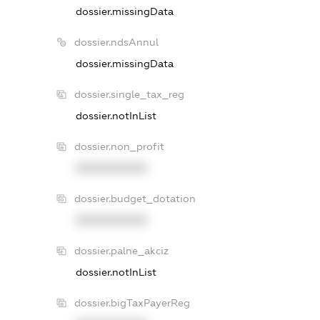
dossier.missingData
dossier.ndsAnnul
dossier.missingData
dossier.single_tax_reg
dossier.notInList
dossier.non_profit
XXXXXXXXXX
dossier.budget_dotation
XXXXXXXXXX
dossier.palne_akciz
dossier.notInList
dossier.bigTaxPayerReg