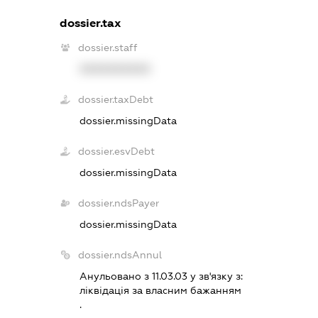
dossier.tax
dossier.staff
XXXXXXXXXX
dossier.taxDebt
dossier.missingData
dossier.esvDebt
dossier.missingData
dossier.ndsPayer
dossier.missingData
dossier.ndsAnnul
Анульовано з 11.03.03 у зв'язку з:
лiквiдацiя за власним бажанням
.