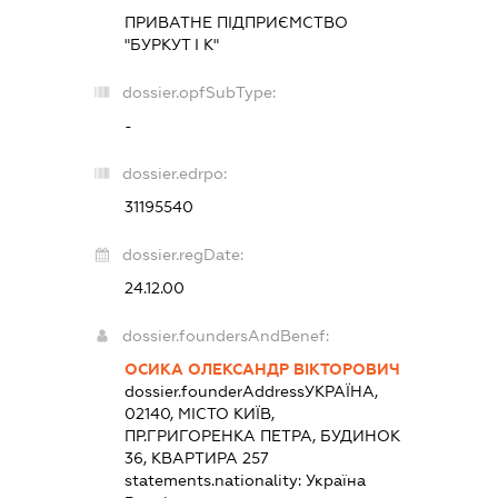
ПРИВАТНЕ ПІДПРИЄМСТВО
"БУРКУТ І К"
dossier.opfSubType:
-
dossier.edrpo:
31195540
dossier.regDate:
24.12.00
dossier.foundersAndBenef:
ОСИКА ОЛЕКСАНДР ВІКТОРОВИЧ
dossier.founderAddress
УКРАЇНА,
02140, МІСТО КИЇВ,
ПР.ГРИГОРЕНКА ПЕТРА, БУДИНОК
36, КВАРТИРА 257
statements.nationality:
Україна