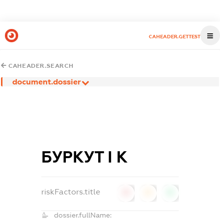
CAHEADER.GETTEST
CAHEADER.SEARCH
document.dossier
БУРКУТ І К
riskFactors.title
0
0
0
dossier.fullName: