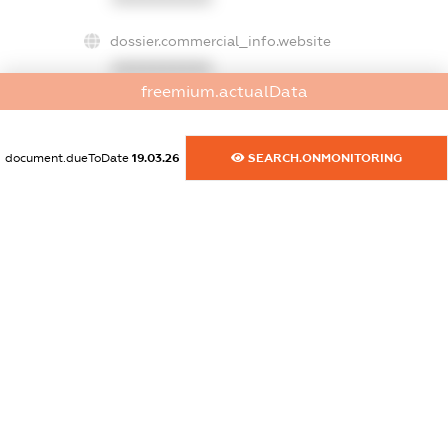
dossier.commercial_info.website
XXXXXXXXXX
freemium.actualData
dossier.commercial_info.activity
XXXXXXXXXX
document.dueToDate
19.03.26
SEARCH.ONMONITORING
freemium.exampleText_1
freemium.exampleText_2
freemium.anonymousPerSearch2
FREEMIUM.DETAILS
FREEMIUM.REGISTER