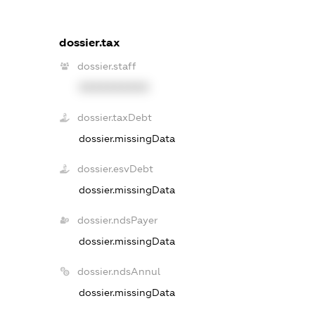
dossier.tax
dossier.staff
XXXXXXXXXX
dossier.taxDebt
dossier.missingData
dossier.esvDebt
dossier.missingData
dossier.ndsPayer
dossier.missingData
dossier.ndsAnnul
dossier.missingData