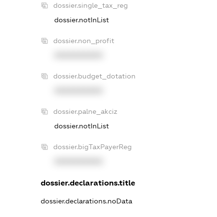
dossier.single_tax_reg
dossier.notInList
dossier.non_profit
XXXXXXXXXX
dossier.budget_dotation
XXXXXXXXXX
dossier.palne_akciz
dossier.notInList
dossier.bigTaxPayerReg
XXXXXXXXXX
dossier.declarations.title
dossier.declarations.noData