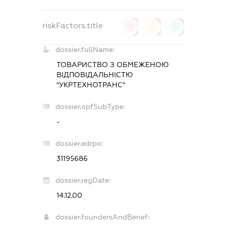
riskFactors.title
0
0
0
dossier.fullName:
ТОВАРИСТВО З ОБМЕЖЕНОЮ
ВІДПОВІДАЛЬНІСТЮ
"УКРТЕХНОТРАНС"
dossier.opfSubType:
-
dossier.edrpo:
31195686
dossier.regDate:
14.12.00
dossier.foundersAndBenef: