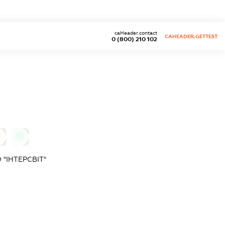
caHeader.contact
CAHEADER.GETTEST
0 (800) 210 102
0
0
"ІНТЕРСВІТ"