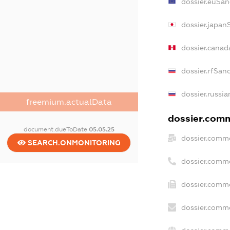
dossier.euSan
dossier.japan
dossier.canad
dossier.rfSan
dossier.russia
freemium.actualData
dossier.comme
document.dueToDate
05.05.25
dossier.comme
SEARCH.ONMONITORING
dossier.comm
dossier.comme
dossier.comme