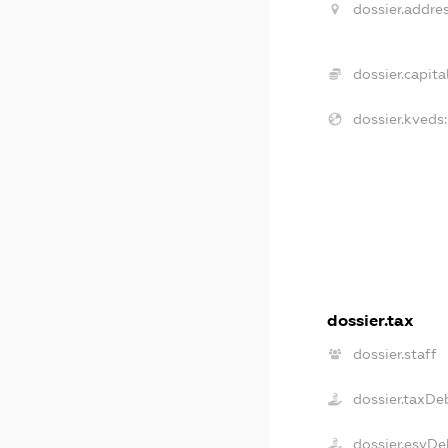
dossier.addres
dossier.capital
dossier.kveds:
dossier.tax
dossier.staff
dossier.taxDe
dossier.esvDe