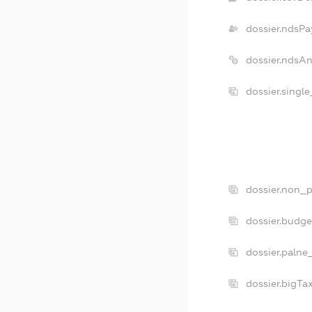
dossier.ndsPa
dossier.ndsA
dossier.singl
dossier.non_p
dossier.budg
dossier.palne
dossier.bigT