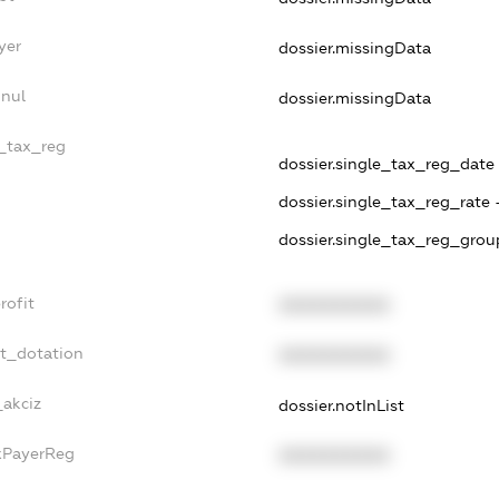
yer
dossier.missingData
nnul
dossier.missingData
e_tax_reg
dossier.single_tax_reg_date -
dossier.single_tax_reg_rate 
dossier.single_tax_reg_grou
rofit
XXXXXXXXXX
et_dotation
XXXXXXXXXX
_akciz
dossier.notInList
axPayerReg
XXXXXXXXXX