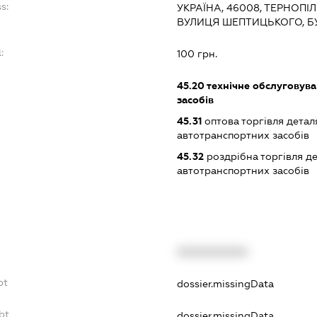
s:
УКРАЇНА, 46008, ТЕРНОПІЛ
ВУЛИЦЯ ШЕПТИЦЬКОГО, БУ
:
100 грн.
45.20
технічне обслуговува
засобів
45.31
оптова торгівля детал
автотранспортних засобів
45.32
роздрібна торгівля д
автотранспортних засобів
XXXXXXXXXX
bt
dossier.missingData
bt
dossier.missingData