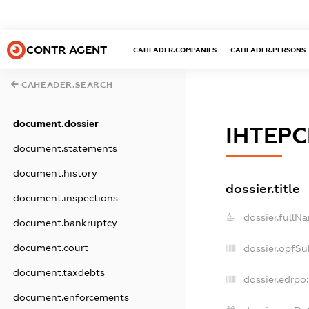
CONTR AGENT
CAHEADER.COMPANIES
CAHEADER.PERSONS
CAHEADER.SEARCH
document.dossier
ІНТЕРС
document.statements
document.history
dossier.title
document.inspections
dossier.fullN
document.bankruptcy
document.court
dossier.opfSu
document.taxdebts
dossier.edrpo:
document.enforcements