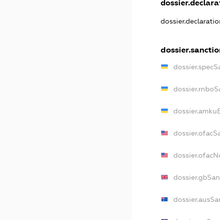
dossier.declarat
dossier.declarati
dossier.sanctio
dossier.specS
dossier.rnboS
dossier.amkuB
dossier.ofacS
dossier.ofac
dossier.gbSan
dossier.ausSa