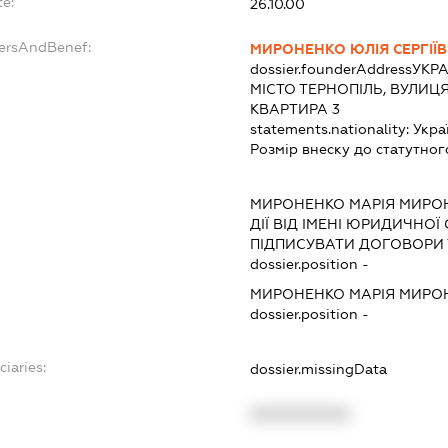
e:
26.10.00
dersAndBenef:
МИРОНЕНКО ЮЛІЯ СЕРГІЇ
dossier.founderAddress
УКРА
МІСТО ТЕРНОПІЛЬ, ВУЛИЦ
КВАРТИРА 3
statements.nationality:
Укра
Розмір внеску до статутног
МИРОНЕНКО МАРІЯ МИРО
ДІЇ ВІД ІМЕНІ ЮРИДИЧНОЇ
ПІДПИСУВАТИ ДОГОВОРИ 
dossier.position -
МИРОНЕНКО МАРІЯ МИРО
dossier.position -
ciaries:
dossier.missingData
XXXXXXXXXX