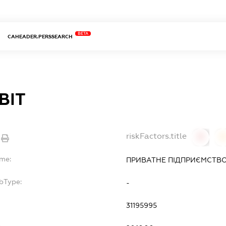
BETA
CAHEADER.PERSSEARCH
ВІТ
riskFactors.title
0
ame:
ПРИВАТНЕ ПІДПРИЄМСТВО 
bType:
-
31195995