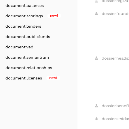
dossier.regDat
document.balances
dossier.foun
document.scorings
new!
document.tenders
document.publicfunds
document.ved
document.semantrum
dossier.heads:
document.relationships
document.licenses
new!
dossier.benefi
dossier.smida: