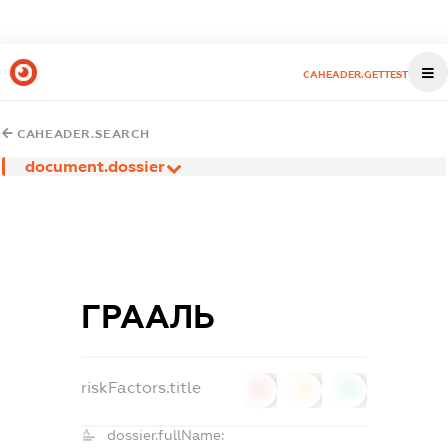
CAHEADER.GETTEST
CAHEADER.SEARCH
document.dossier
ГРААЛЬ
riskFactors.title
0
0
0
dossier.fullName: