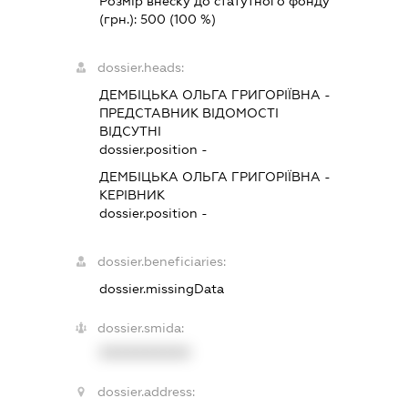
Розмір внеску до статутного фонду
(грн.):
500
(100 %)
dossier.heads:
ДЕМБІЦЬКА ОЛЬГА ГРИГОРІЇВНА
-
ПРЕДСТАВНИК
ВІДОМОСТІ
ВІДСУТНІ
dossier.position -
ДЕМБІЦЬКА ОЛЬГА ГРИГОРІЇВНА
-
КЕРІВНИК
dossier.position -
dossier.beneficiaries:
dossier.missingData
dossier.smida:
XXXXXXXXXX
dossier.address: