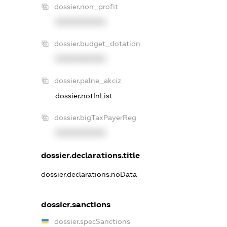
dossier.non_profit
XXXXXXXXXX
dossier.budget_dotation
XXXXXXXXXX
dossier.palne_akciz
dossier.notInList
dossier.bigTaxPayerReg
XXXXXXXXXX
dossier.declarations.title
dossier.declarations.noData
dossier.sanctions
dossier.specSanctions