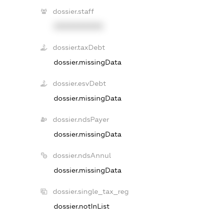
dossier.staff
XXXXXXXXXX
dossier.taxDebt
dossier.missingData
dossier.esvDebt
dossier.missingData
dossier.ndsPayer
dossier.missingData
dossier.ndsAnnul
dossier.missingData
dossier.single_tax_reg
dossier.notInList