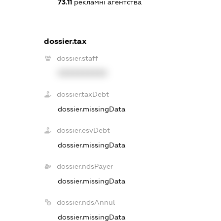
73.11
рекламні агентства
dossier.tax
dossier.staff
XXXXXXXXXX
dossier.taxDebt
dossier.missingData
dossier.esvDebt
dossier.missingData
dossier.ndsPayer
dossier.missingData
dossier.ndsAnnul
dossier.missingData