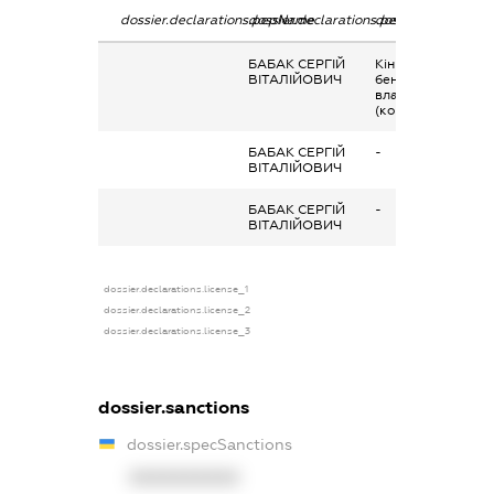
dossier.declarations.pepName
dossier.declarations.personName
dossier.declaratio
БАБАК СЕРГІЙ
Кінцевий
ВІТАЛІЙОВИЧ
бенефіціарний
власник
(контролер)
БАБАК СЕРГІЙ
-
ВІТАЛІЙОВИЧ
БАБАК СЕРГІЙ
-
ВІТАЛІЙОВИЧ
dossier.declarations.license_1
dossier.declarations.license_2
dossier.declarations.license_3
dossier.sanctions
dossier.specSanctions
XXXXXXXXXX