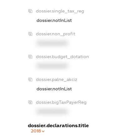
dossier.single_tax_reg
dossier.notInList
dossier.non_profit
XXXXXXXXXX
dossier.budget_dotation
XXXXXXXXXX
dossier.palne_akciz
dossier.notInList
dossier.bigTaxPayerReg
XXXXXXXXXX
dossier.declarations.title
2018