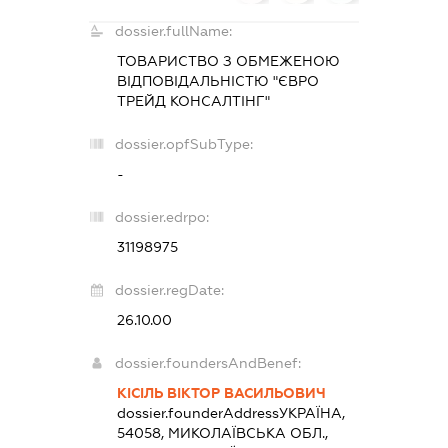
dossier.fullName:
ТОВАРИСТВО З ОБМЕЖЕНОЮ
ВІДПОВІДАЛЬНІСТЮ "ЄВРО
ТРЕЙД КОНСАЛТІНГ"
dossier.opfSubType:
-
dossier.edrpo:
31198975
dossier.regDate:
26.10.00
dossier.foundersAndBenef:
КІСІЛЬ ВІКТОР ВАСИЛЬОВИЧ
dossier.founderAddress
УКРАЇНА,
54058, МИКОЛАЇВСЬКА ОБЛ.,