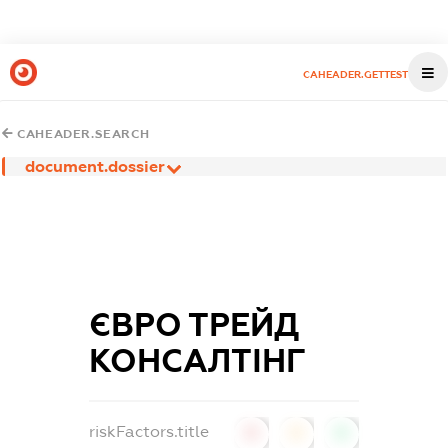
CAHEADER.GETTEST
CAHEADER.SEARCH
document.dossier
ЄВРО ТРЕЙД
КОНСАЛТІНГ
riskFactors.title
0
0
0