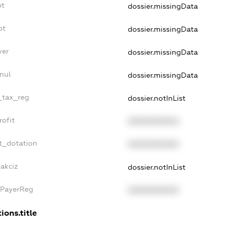
bt
dossier.missingData
bt
dossier.missingData
yer
dossier.missingData
nul
dossier.missingData
e_tax_reg
dossier.notInList
rofit
XXXXXXXXXX
t_dotation
XXXXXXXXXX
_akciz
dossier.notInList
xPayerReg
XXXXXXXXXX
ions.title