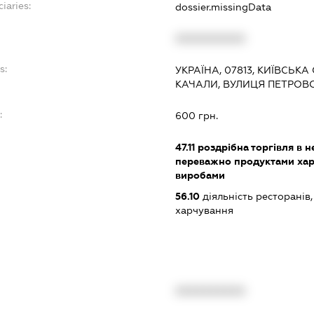
iaries:
dossier.missingData
XXXXXXXXXX
s:
УКРАЇНА, 07813, КИЇВСЬК
КАЧАЛИ, ВУЛИЦЯ ПЕТРОВС
:
600 грн.
47.11
роздрібна торгівля в н
переважно продуктами хар
виробами
56.10
діяльність ресторанів
харчування
XXXXXXXXXX