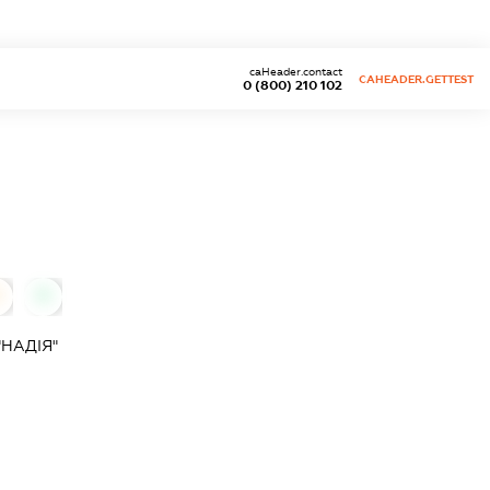
caHeader.contact
CAHEADER.GETTEST
0 (800) 210 102
0
0
НАДІЯ"