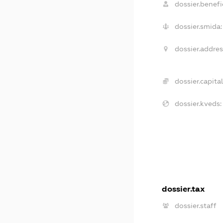
dossier.benefic
dossier.smida:
dossier.addres
dossier.capital
dossier.kveds:
dossier.tax
dossier.staff