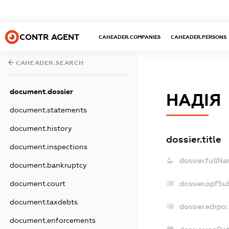
CONTR AGENT
CAHEADER.COMPANIES
CAHEADER.PERSONS
CAHEADER.SEARCH
document.dossier
НАДІЯ
document.statements
document.history
dossier.title
document.inspections
dossier.fullNa
document.bankruptcy
dossier.opfSu
document.court
document.taxdebts
dossier.edrpo:
document.enforcements