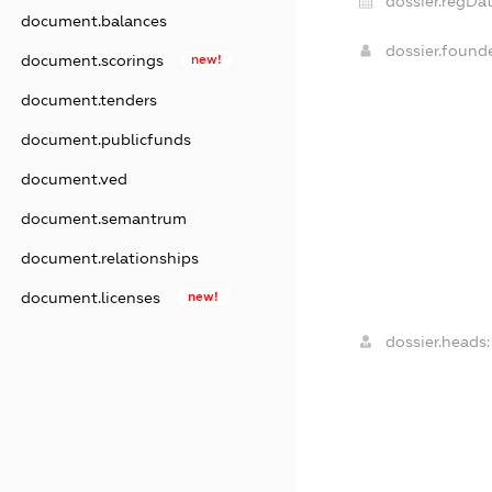
dossier.regDat
document.balances
dossier.foun
document.scorings
new!
document.tenders
document.publicfunds
document.ved
document.semantrum
document.relationships
document.licenses
new!
dossier.heads: