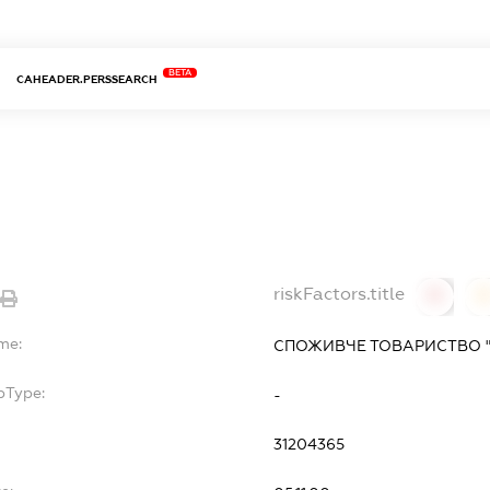
BETA
CAHEADER.PERSSEARCH
riskFactors.title
0
me:
СПОЖИВЧЕ ТОВАРИСТВО "
bType:
-
31204365