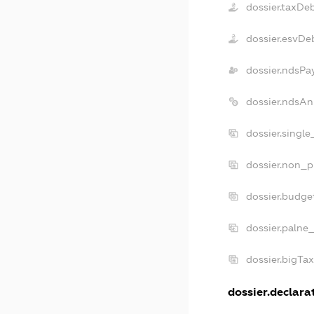
dossier.taxDe
dossier.esvDe
dossier.ndsPa
dossier.ndsAn
dossier.singl
dossier.non_p
dossier.budge
dossier.palne
dossier.bigTa
dossier.declarat