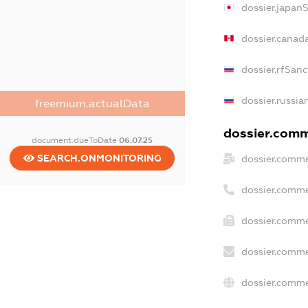
dossier.japan
dossier.canad
dossier.rfSanc
dossier.russia
freemium.actualData
dossier.comme
document.dueToDate
06.07.25
SEARCH.ONMONITORING
dossier.comme
dossier.comme
dossier.comme
dossier.comme
dossier.comme