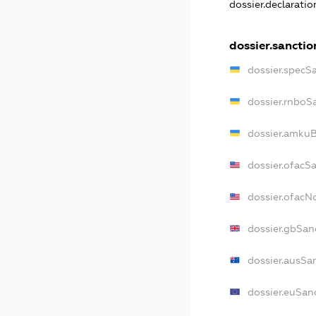
dossier.declarati
dossier.sanctio
dossier.specS
dossier.rnboS
dossier.amkuB
dossier.ofacS
dossier.ofac
dossier.gbSan
dossier.ausSa
dossier.euSan