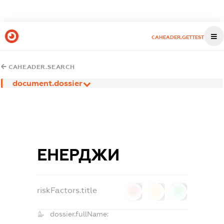
CAHEADER.GETTEST
CAHEADER.SEARCH
document.dossier
ЕНЕРДЖИ
riskFactors.title
0
0
0
dossier.fullName: