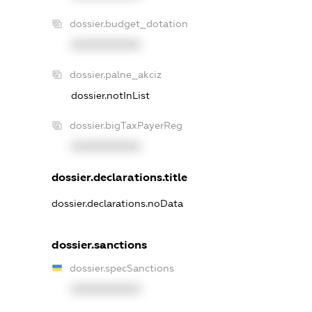
dossier.budget_dotation
XXXXXXXXXX
dossier.palne_akciz
dossier.notInList
dossier.bigTaxPayerReg
XXXXXXXXXX
dossier.declarations.title
dossier.declarations.noData
dossier.sanctions
dossier.specSanctions
XXXXXXXXXX