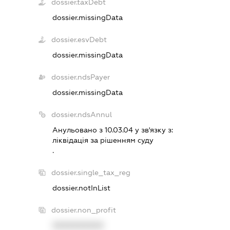
dossier.taxDebt
dossier.missingData
dossier.esvDebt
dossier.missingData
dossier.ndsPayer
dossier.missingData
dossier.ndsAnnul
Анульовано з 10.03.04 у зв'язку з:
лiквiдацiя за рiшенням суду
.
dossier.single_tax_reg
dossier.notInList
dossier.non_profit
XXXXXXXXXX