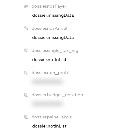
dossier.ndsPayer
dossier.missingData
dossier.ndsAnnul
dossier.missingData
dossier.single_tax_reg
dossier.notInList
dossier.non_profit
XXXXXXXXXX
dossier.budget_dotation
XXXXXXXXXX
dossier.palne_akciz
dossier.notInList