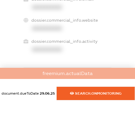
XXXXXXXXXX
dossier.commercial_info.website
XXXXXXXXXX
dossier.commercial_info.activity
XXXXXXXXXX
freemium.actualData
freemium.exampleText_1
freemium.exampleText_2
freemium.anonymousPerSearch2
document.dueToDate
29.06.25
SEARCH.ONMONITORING
FREEMIUM.DETAILS
FREEMIUM.REGISTER