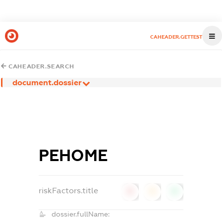
CAHEADER.GETTEST
CAHEADER.SEARCH
document.dossier
РЕНОМЕ
riskFactors.title
0
0
0
dossier.fullName: