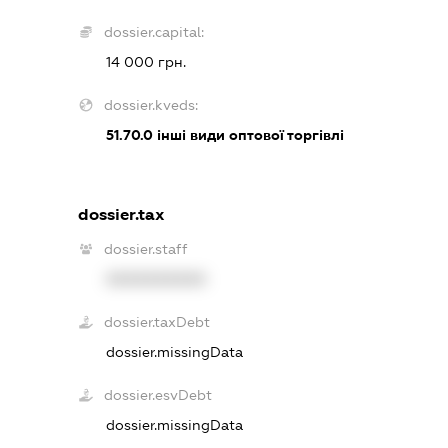
dossier.capital:
14 000 грн.
dossier.kveds:
51.70.0
інші види оптової торгівлі
dossier.tax
dossier.staff
XXXXXXXXXX
dossier.taxDebt
dossier.missingData
dossier.esvDebt
dossier.missingData