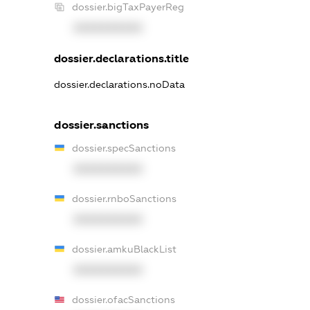
dossier.bigTaxPayerReg
XXXXXXXXXX
dossier.declarations.title
dossier.declarations.noData
dossier.sanctions
dossier.specSanctions
XXXXXXXXXX
dossier.rnboSanctions
XXXXXXXXXX
dossier.amkuBlackList
XXXXXXXXXX
dossier.ofacSanctions