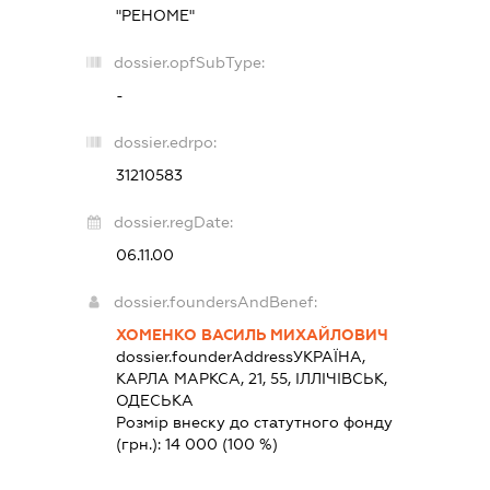
"РЕНОМЕ"
dossier.opfSubType:
-
dossier.edrpo:
31210583
dossier.regDate:
06.11.00
dossier.foundersAndBenef:
ХОМЕНКО ВАСИЛЬ МИХАЙЛОВИЧ
dossier.founderAddress
УКРАЇНА,
КАРЛА МАРКСА, 21, 55, ІЛЛІЧІВСЬК,
ОДЕСЬКА
Розмір внеску до статутного фонду
(грн.):
14 000
(100 %)