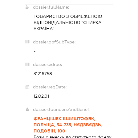
dossier.fullName:
ТОВАРИСТВО З ОБМЕЖЕНОЮ
ВІДПОВІДАЛЬНІСТЮ
"СПИРКА-
УКРАЇНА"
dossier.opfSubType:
-
dossier.edrpo:
31216758
dossier.regDate:
12.02.01
dossier.foundersAndBenef:
ФРАНЦІШЕК КШИШТОФЯК,
ПОЛЬЩА, 34-735, НЄДЗВЄДЗЬ,
ПОДОБІН, 100
Розмір внеску до статутного фонду