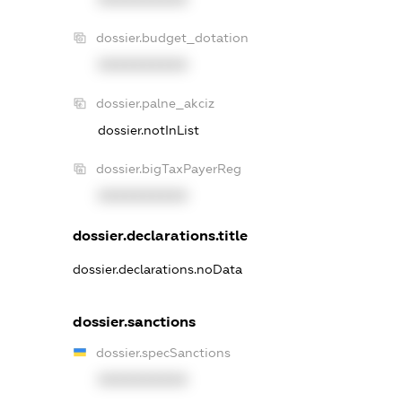
dossier.budget_dotation
XXXXXXXXXX
dossier.palne_akciz
dossier.notInList
dossier.bigTaxPayerReg
XXXXXXXXXX
dossier.declarations.title
dossier.declarations.noData
dossier.sanctions
dossier.specSanctions
XXXXXXXXXX