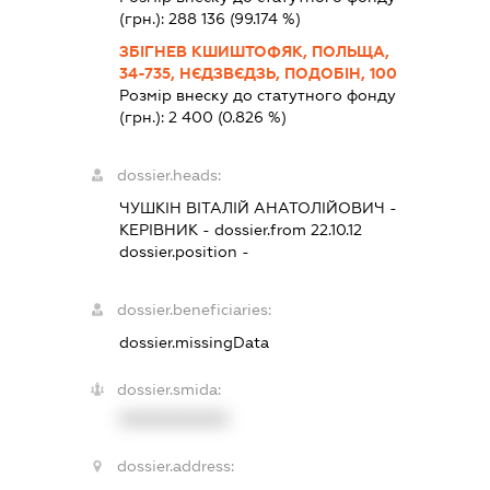
(грн.):
288 136
(99.174 %)
ЗБІГНЕВ КШИШТОФЯК, ПОЛЬЩА,
34-735, НЄДЗВЄДЗЬ, ПОДОБІН, 100
Розмір внеску до статутного фонду
(грн.):
2 400
(0.826 %)
dossier.heads:
ЧУШКІН ВІТАЛІЙ АНАТОЛІЙОВИЧ
-
КЕРІВНИК
- dossier.from 22.10.12
dossier.position -
dossier.beneficiaries:
dossier.missingData
dossier.smida:
XXXXXXXXXX
dossier.address: