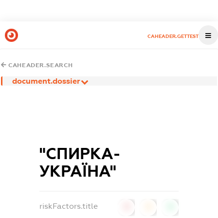
CAHEADER.GETTEST
CAHEADER.SEARCH
document.dossier
"СПИРКА-
УКРАЇНА"
riskFactors.title
0
0
0