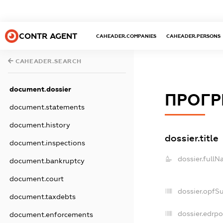
CONTR AGENT
CAHEADER.COMPANIES
CAHEADER.PERSONS
CAHEADER.SEARCH
document.dossier
ПРОГР
document.statements
document.history
dossier.title
document.inspections
dossier.fullN
document.bankruptcy
document.court
dossier.opfS
document.taxdebts
dossier.edrpo
document.enforcements