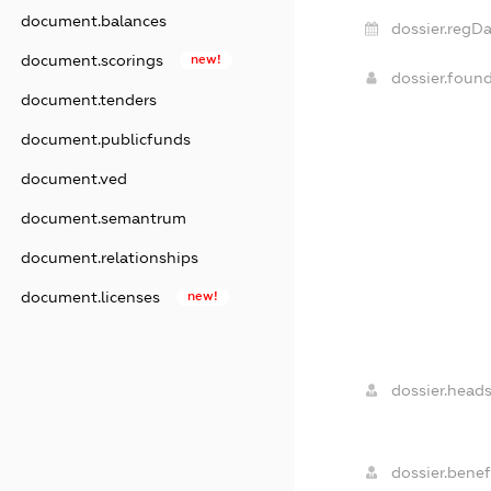
document.balances
dossier.regDa
document.scorings
new!
dossier.foun
document.tenders
document.publicfunds
document.ved
document.semantrum
document.relationships
document.licenses
new!
dossier.heads
dossier.benefi