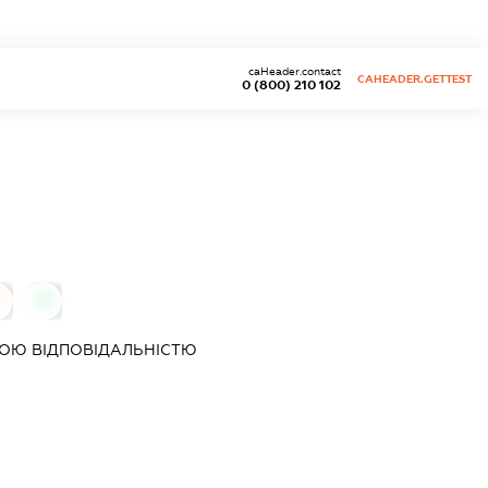
caHeader.contact
CAHEADER.GETTEST
0 (800) 210 102
0
0
ОЮ ВІДПОВІДАЛЬНІСТЮ