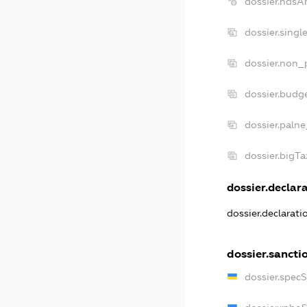
dossier.ndsA
dossier.singl
dossier.non_p
dossier.budg
dossier.palne
dossier.bigT
dossier.declara
dossier.declarat
dossier.sancti
dossier.spec