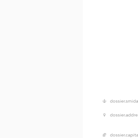
dossier.smida
dossier.addre
dossier.capita