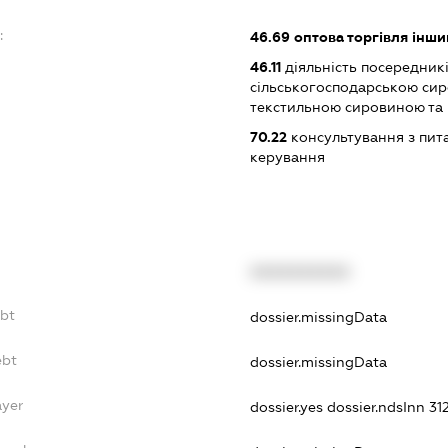
:
46.69
оптова торгівля інш
46.11
діяльність посередникі
сільськогосподарською си
текстильною сировиною та
70.22
консультування з пита
керування
XXXXXXXXXX
ebt
dossier.missingData
ebt
dossier.missingData
ayer
dossier.yes
dossier.ndsInn 3