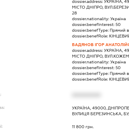
dossier.address:
УКРАЇНА, 4
МІСТО ДНІПРО, ВУЛ.БЕРЕЗ
28
dossier.nationality:
Україна
dossier.benefInterest:
50
dossier.benefType:
Прямий в
dossier.benefRole:
КІНЦЕВИ
БАДЯНОВ ІГОР АНАТОЛІ
dossier.address:
УКРАЇНА, 4
МІСТО ДНІПРО, ВУЛ.КОЖЕМ
dossier.nationality:
Україна
dossier.benefInterest:
50
dossier.benefType:
Прямий в
dossier.benefRole:
КІНЦЕВИ
:
XXXXXXXXXX
ss:
УКРАЇНА, 49000, ДНІПРОП
ВУЛИЦЯ БЕРЕЗИНСЬКА, БУ
l:
11 800 грн.