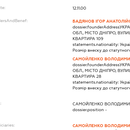
te:
12.11.00
dersAndBenef:
БАДЯНОВ ІГОР АНАТОЛІ
dossier.founderAddress
УКРА
ОБЛ., МІСТО ДНІПРО, ВУЛ
КВАРТИРА 109
statements.nationality:
Укра
Розмір внеску до статутног
САМОЙЛЕНКО ВОЛОДИМИ
dossier.founderAddress
УКРА
ОБЛ., МІСТО ДНІПРО, ВУЛ
КВАРТИРА 28
statements.nationality:
Укра
Розмір внеску до статутног
:
САМОЙЛЕНКО ВОЛОДИМИ
dossier.position -
ciaries:
САМОЙЛЕНКО ВОЛОДИМИ