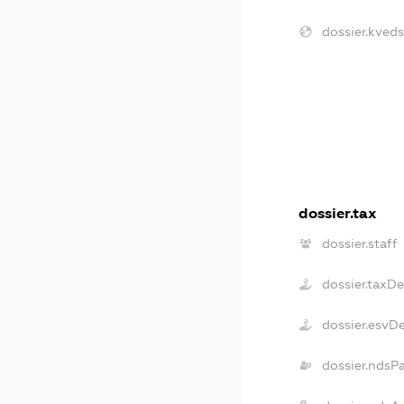
dossier.kveds
dossier.tax
dossier.staff
dossier.taxD
dossier.esvD
dossier.ndsP