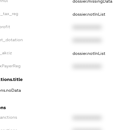
nnul
dossier.missingData
e_tax_reg
dossier.notInList
rofit
XXXXXXXXXX
et_dotation
XXXXXXXXXX
_akciz
dossier.notInList
axPayerReg
XXXXXXXXXX
tions.title
ions.noData
ons
Sanctions
XXXXXXXXXX