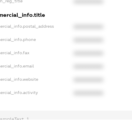
an_reg_title
XXXXXXXXXX
ercial_info.title
ercial_info.postal_address
XXXXXXXXXX
ercial_info.phone
XXXXXXXXXX
ercial_info.fax
XXXXXXXXXX
ercial_info.email
XXXXXXXXXX
ercial_info.website
XXXXXXXXXX
rcial_info.activity
XXXXXXXXXX
ampleText_1
xampleText_2
nonymousPerSearch2