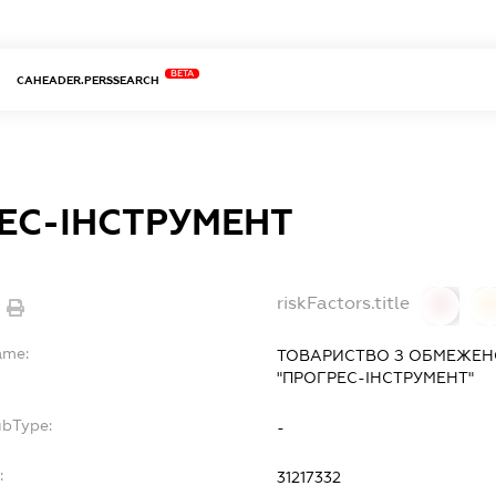
BETA
CAHEADER.PERSSEARCH
ЕС-ІНСТРУМЕНТ
riskFactors.title
0
ame:
ТОВАРИСТВО З ОБМЕЖЕН
"ПРОГРЕС-ІНСТРУМЕНТ"
ubType:
-
:
31217332