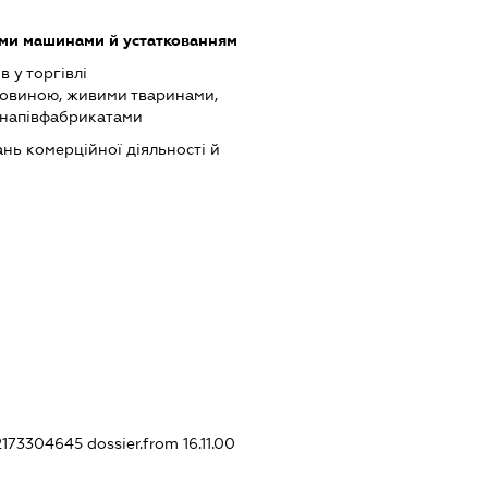
ими машинами й устаткованням
в у торгівлі
ровиною, живими тваринами,
 напівфабрикатами
нь комерційної діяльності й
12173304645
dossier.from 16.11.00