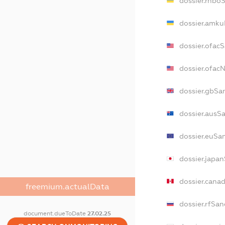
dossier.rnbo
dossier.amku
dossier.ofac
dossier.ofac
dossier.gbSa
dossier.ausS
dossier.euSa
dossier.japa
dossier.cana
freemium.actualData
dossier.rfSan
document.dueToDate
27.02.25