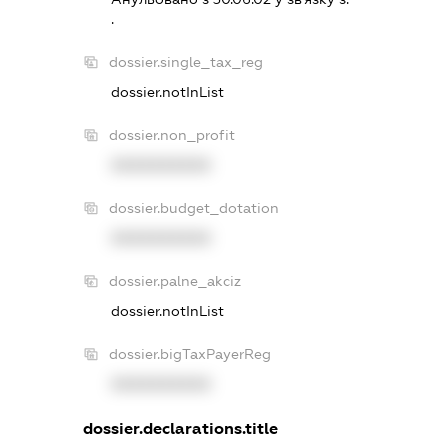
.
dossier.single_tax_reg
dossier.notInList
dossier.non_profit
XXXXXXXXXX
dossier.budget_dotation
XXXXXXXXXX
dossier.palne_akciz
dossier.notInList
dossier.bigTaxPayerReg
XXXXXXXXXX
dossier.declarations.title