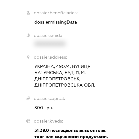
dossier.beneficiaries:
dossier.missingData
dossier.smida:
XXXXXXXXXX
dossier.address:
УКРАЇНА, 49074, ВУЛИЦЯ
БАТУМСЬКА, БУД. 11, М.
ДНІПРОПЕТРОВСЬК,
ДНІПРОПЕТРОВСЬКА ОБЛ.
dossier.capital:
300 грн.
dossier.kveds:
51.39.0
неспеціалізована оптова
торгівля харчовими продуктами,