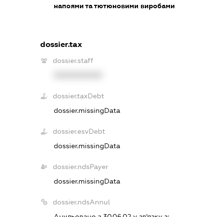
напоями та тютюновими виробами
dossier.tax
dossier.staff
XXXXXXXXXX
dossier.taxDebt
dossier.missingData
dossier.esvDebt
dossier.missingData
dossier.ndsPayer
dossier.missingData
dossier.ndsAnnul
Анульовано з 30.06.02 у зв'язку з: