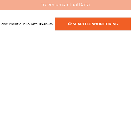
freemium.actualData
dossier.commercial_info.activity
XXXXXXXXXX
document.dueToDate
03.09.25
SEARCH.ONMONITORING
freemium.exampleText_1
freemium.exampleText_2
freemium.anonymousPerSearch2
FREEMIUM.DETAILS
FREEMIUM.REGISTER