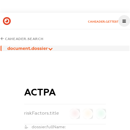
CAHEADER.GETTEST
CAHEADER.SEARCH
document.dossier
АСТРА
riskFactors.title
0
0
0
dossier.fullName: