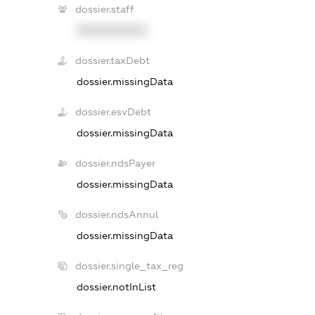
dossier.staff
XXXXXXXXXX
dossier.taxDebt
dossier.missingData
dossier.esvDebt
dossier.missingData
dossier.ndsPayer
dossier.missingData
dossier.ndsAnnul
dossier.missingData
dossier.single_tax_reg
dossier.notInList