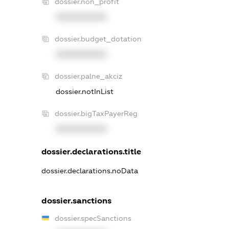
dossier.non_profit
XXXXXXXXXX
dossier.budget_dotation
XXXXXXXXXX
dossier.palne_akciz
dossier.notInList
dossier.bigTaxPayerReg
XXXXXXXXXX
dossier.declarations.title
dossier.declarations.noData
dossier.sanctions
dossier.specSanctions