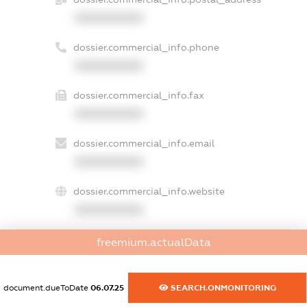
XXXXXXXXXX
dossier.commercial_info.phone
XXXXXXXXXX
dossier.commercial_info.fax
XXXXXXXXXX
dossier.commercial_info.email
XXXXXXXXXX
dossier.commercial_info.website
XXXXXXXXXX
dossier.commercial_info.activity
freemium.actualData
XXXXXXXXXX
document.dueToDate
06.07.25
SEARCH.ONMONITORING