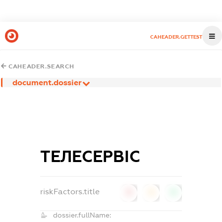
CAHEADER.GETTEST
CAHEADER.SEARCH
document.dossier
ТЕЛЕСЕРВІС
riskFactors.title
0
0
0
dossier.fullName: